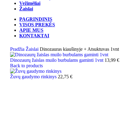
Vežimėliai
Žaislai
PAGRINDINIS
VISOS PREKĖS
APIE MUS
KONTAKTAI
Pradžia
Žaislai
Dinozauras kiaušinyje + Atsuktuvas 1vnt
Dinozaurų žaislas muilo burbulams gaminti 1vnt
13,99
€
Back to products
Žuvų gaudymo rinkinys
22,75
€