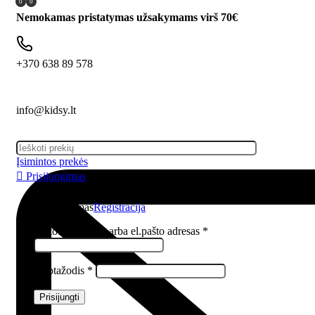
0
0
Nemokamas pristatymas užsakymams virš 70€
+370 638 89 578
info@kidsy.lt
Įsimintos prekės
Prisijungimas
Prisijungimas
Registracija
Vartotojo vardas arba el.pašto adresas
*
Slaptažodis
*
Prisijungti