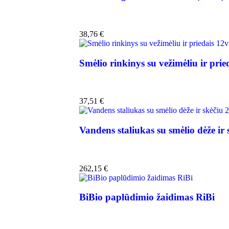
38,76
€
Smėlio rinkinys su vežimėliu ir prie
37,51
€
Vandens staliukas su smėlio dėže ir 
262,15
€
BiBio paplūdimio žaidimas RiBi