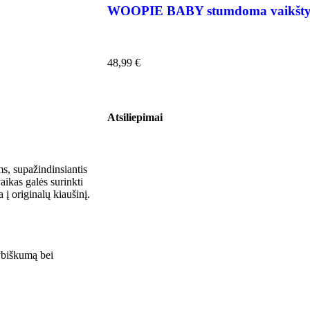
WOOPIE BABY stumdoma vaikštyn
48,99
€
Atsiliepimai
s, supažindinsiantis
vaikas galės surinkti
į originalų kiaušinį.
rybiškumą bei