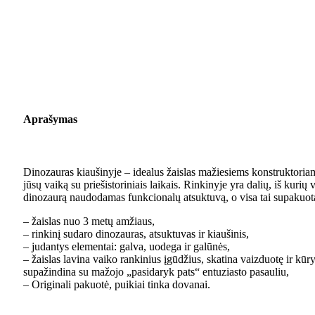
Aprašymas
Dinozauras kiaušinyje – idealus žaislas mažiesiems konstruktoriam
jūsų vaiką su priešistoriniais laikais. Rinkinyje yra dalių, iš kurių 
dinozaurą naudodamas funkcionalų atsuktuvą, o visa tai supakuota 
– žaislas nuo 3 metų amžiaus,
– rinkinį sudaro dinozauras, atsuktuvas ir kiaušinis,
– judantys elementai: galva, uodega ir galūnės,
– žaislas lavina vaiko rankinius įgūdžius, skatina vaizduotę ir kū
supažindina su mažojo „pasidaryk pats“ entuziasto pasauliu,
– Originali pakuotė, puikiai tinka dovanai.