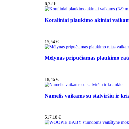
6,32
€
Koraliniai plaukimo akiniai vaikam
15,54
€
Mėlynas pripučiamas plaukimo rat
18,46
€
Namelis vaikams su stalviršiu ir kri
517,18
€