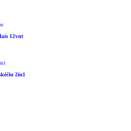
dais 12vnt
skėčiu 2in1