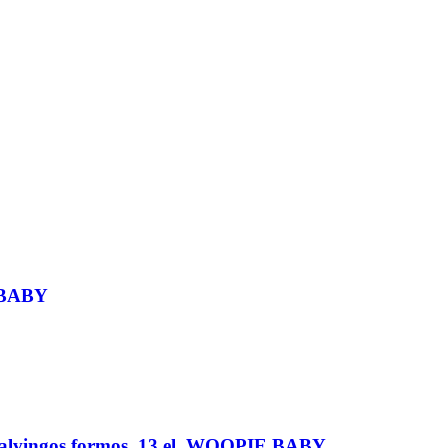
E BABY
spalvingos formos, 13 el. WOOPIE BABY