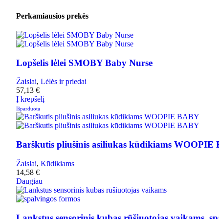
Perkamiausios prekės
Lopšelis lėlei SMOBY Baby Nurse
Žaislai
,
Lėlės ir priedai
57,13
€
Į krepšelį
Išparduota
Barškutis pliušinis asiliukas kūdikiams WOOPI
Žaislai
,
Kūdikiams
14,58
€
Daugiau
Lankstus sensorinis kubas rūšiuotojas vaikams, 