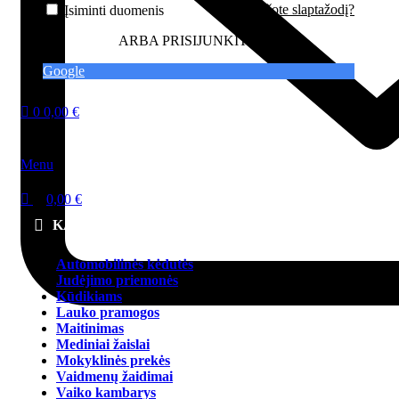
Pamiršote slaptažodį?
Įsiminti duomenis
ARBA PRISIJUNKITE SU
Google
0
0,00
€
Menu
0,00
€
KATEGORIJOS
Automobilinės kėdutės
Judėjimo priemonės
Kūdikiams
Lauko pramogos
Maitinimas
Mediniai žaislai
Mokyklinės prekės
Vaidmenų žaidimai
Vaiko kambarys