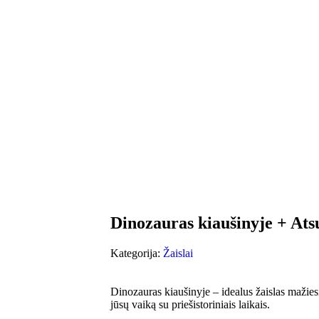
Dinozauras kiaušinyje + Ats
Kategorija:
Žaislai
Dinozauras kiaušinyje – idealus žaislas mažies
jūsų vaiką su priešistoriniais laikais.