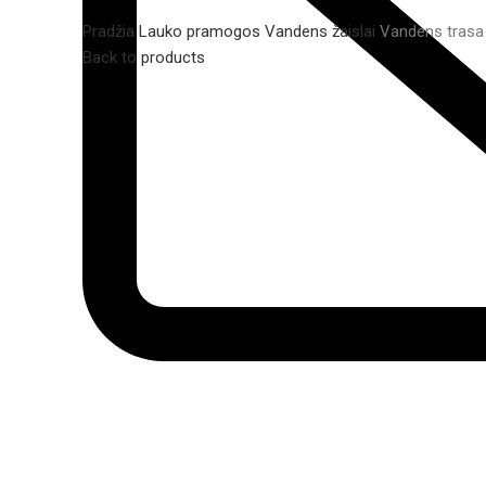
Pradžia
Lauko pramogos
Vandens žaislai
Vandens trasa 
Back to products