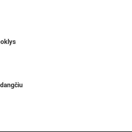
ioklys
 dangčiu