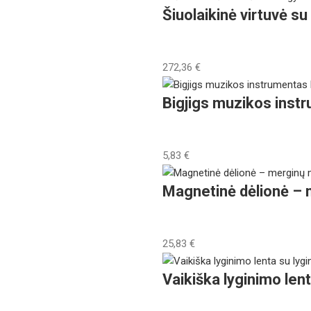
Šiuolaikinė virtuvė s
272,36
€
Bigjigs muzikos ins
5,83
€
Magnetinė dėlionė –
25,83
€
Vaikiška lyginimo lent