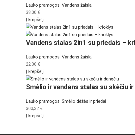
Lauko pramogos
,
Vandens žaislai
38,00
€
Į krepšelį
Vandens stalas 2in1 su priedais – kr
Lauko pramogos
,
Vandens žaislai
22,00
€
Į krepšelį
Smėlio ir vandens stalas su skėčiu ir
Lauko pramogos
,
Smėlio dėžės ir priedai
300,32
€
Į krepšelį