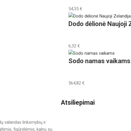
54,35
€
Dodo dėlionė Naujoji 
6,32
€
Sodo namas vaikams
564,82
€
Atsiliepimai
dų valandas linksmybių ir
ltimis, figūrėlėmis, kalnu su