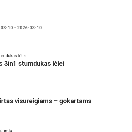
-08-10
-
2026-08-10
s 3in1 stumdukas lėlei
irtas visureigiams – gokartams