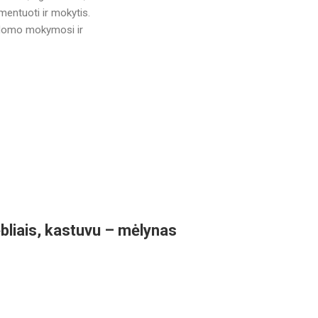
imentuoti ir mokytis.
ildomo mokymosi ir
bliais, kastuvu – mėlynas