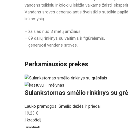
vandens telkiniu ir kriokliu leidžia vaikams žaisti, eksper
Vandens sroves generuojantis švaistiklis suteikia pap
linksmybių.
– žaislas nuo 3 metų amžiaus,
– 69 dalių rinkinys su valtimis ir figūrėlėmis,
– generuoti vandens sroves,
Perkamiausios prekės
Sulankstomas smėlio rinkinys su grė
Lauko pramogos
,
Smėlio dėžės ir priedai
19,23
€
Į krepšelį
Išparduota