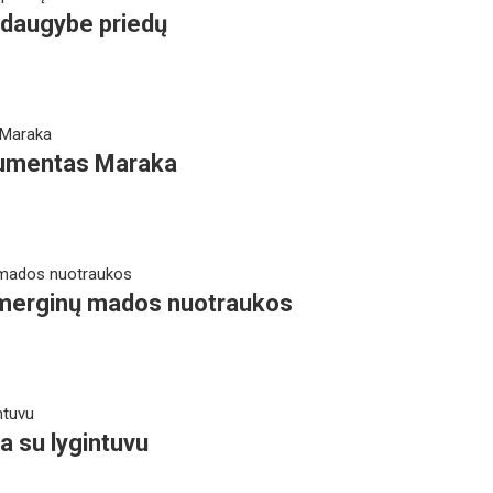
u daugybe priedų
trumentas Maraka
 merginų mados nuotraukos
a su lygintuvu