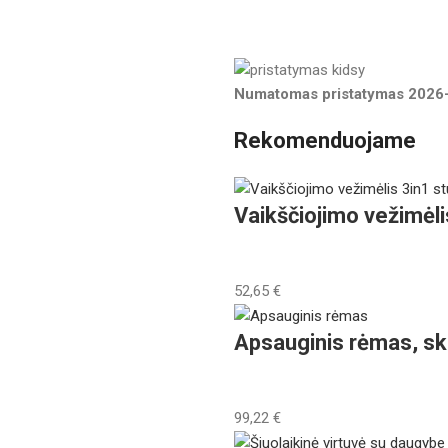
Numatomas pristatymas
2026
Rekomenduojame
Vaikščiojimo vežimėli
52,65
€
Apsauginis rėmas, sk
99,22
€