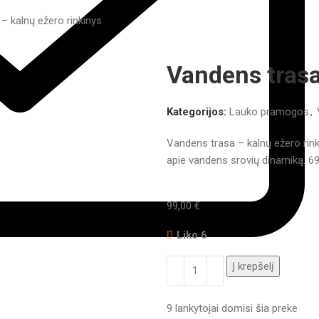
– kalnų ežero rinkinys
Vandens trasa
Kategorijos:
Lauko pramogos
,
Vandens trasa – kalnų ežero rinki
apie vandens srovių dinamiką. 69 
99,00
€
Liko 6
Į krepšelį
9
lankytojai domisi šia preke