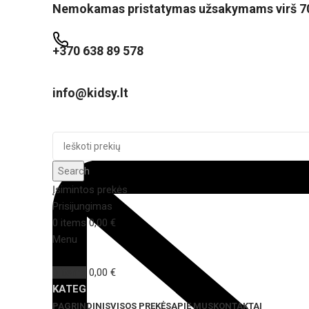
Nemokamas pristatymas užsakymams virš 7
+370 638 89 578
info@kidsy.lt
Search
Įsimintos prekės
Prisijungimas
0
items
0,00
€
Menu
0
items
0,00
€
KATEGORIJOS
PAGRINDINIS
VISOS PREKĖS
APIE MUS
KONTAKTAI