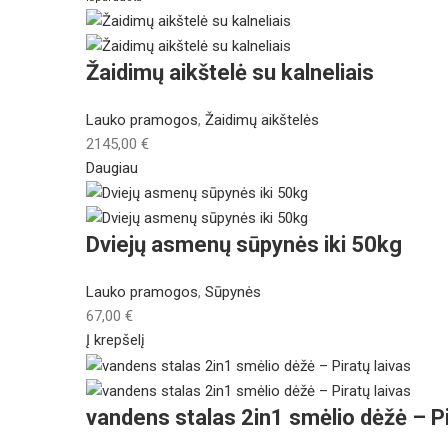
Žaidimų aikštelė su kalneliais
Lauko pramogos
,
Žaidimų aikštelės
2145,00
€
Daugiau
Dviejų asmenų sūpynės iki 50kg
Lauko pramogos
,
Sūpynės
67,00
€
Į krepšelį
vandens stalas 2in1 smėlio dėžė – Pi