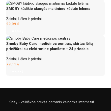
SMOBY kūdikio slaugės maitinimo kėdutė lėlėms
Žaislai
,
Lėlės ir priedai
29,99
€
Į krepšelį
Smoby Baby Care medicinos centras, skirtas lėlių
priežiūrai su elektronine planšete + 24 priedais
Žaislai
,
Lėlės ir priedai
79,11
€
Į krepšelį
Kidsy - vaikiškos prekės geromis kainomis internetu!