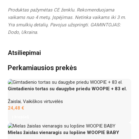
Produktas pažymėtas CE ženklu.
Rekomenduojama
vaikams nuo 4 metų.
Įspėjimas. Netinka vaikams iki 3 m.
Yra smulkių detalių. Pavojus užspringti. GAMINTOJAS:
Dodo, Ukraina.
Atsiliepimai
Perkamiausios prekės
Gimtadienio tortas su daugybe priedu WOOPIE + 83 el.
Žaislai
,
Vaikiškos virtuvėlės
24,48
€
Į krepšelį
Mielas žaislas vienaragis su lopšine WOOPIE BABY