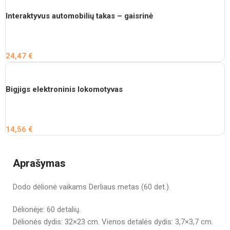
Interaktyvus automobilių takas – gaisrinė
24,47
€
Bigjigs elektroninis lokomotyvas
14,56
€
Aprašymas
Dodo dėlionė vaikams Derliaus metas (60 det.).
Dėlionėje: 60 detalių.
Dėlionės dydis: 32×23 cm. Vienos detalės dydis: 3,7×3,7 cm.