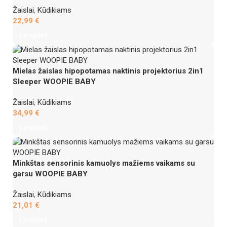
Žaislai
,
Kūdikiams
22,99
€
Į krepšelį
Mielas žaislas hipopotamas naktinis projektorius 2in1
Sleeper WOOPIE BABY
Žaislai
,
Kūdikiams
34,99
€
Į krepšelį
Minkštas sensorinis kamuolys mažiems vaikams su
garsu WOOPIE BABY
Žaislai
,
Kūdikiams
21,01
€
Į krepšelį