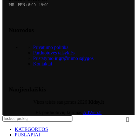
PIR - PEN / 8:00 - 19:00
Nuorodos
Privatumo politika
Parduotuvės taisyklės
Pristatymo ir grąžinimo sąlygos
Kontaktai
Naujienlaiškis
Visos teisės saugomos
2026
Kidsy.lt
El. parduotuvių kūrimas
AdWeb.lt
KATEGORIJOS
PUSLAPIAI