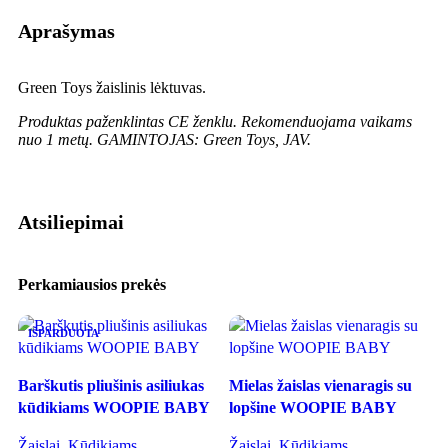
Aprašymas
Green Toys žaislinis lėktuvas.
Produktas paženklintas CE ženklu.
Rekomenduojama vaikams
nuo 1 metų.
GAMINTOJAS:
Green Toys, JAV
.
Atsiliepimai
Perkamiausios prekės
IŠPARDUOTA
Barškutis pliušinis asiliukas
Mielas žaislas vienaragis su
kūdikiams WOOPIE BABY
lopšine WOOPIE BABY
I
s
Žaislai
,
Kūdikiams
Žaislai
,
Kūdikiams