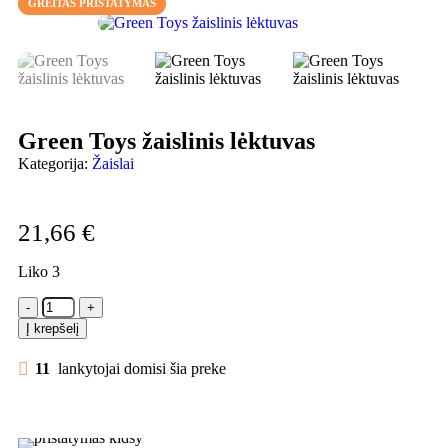
GREITAS PRISTATYMAS
Green Toys žaislinis lėktuvas
Kategorija:
Žaislai
21,66
€
Liko 3
Į krepšelį
11
lankytojai domisi šia preke