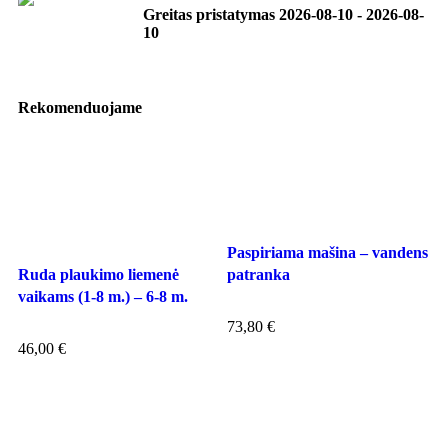
Greitas pristatymas
2026-08-10
-
2026-08-
10
Rekomenduojame
Paspiriama mašina – vandens
Pl
Ruda plaukimo liemenė
patranka
W
vaikams (1-8 m.) – 6-8 m.
73,80
€
1
46,00
€