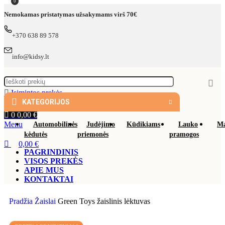
0
Nemokamas pristatymas užsakymams virš 70€
+370 638 89 578
info@kidsy.lt
Įsimintos prekės
KATEGORIJOS
Prisijungimas
0
0,00
€
Menu
Automobilinės
Judėjimo
Kūdikiams
Lauko
Ma
kėdutės
priemonės
pramogos
0,00
€
PAGRINDINIS
VISOS PREKĖS
APIE MUS
KONTAKTAI
Pradžia
Žaislai
Green Toys žaislinis lėktuvas