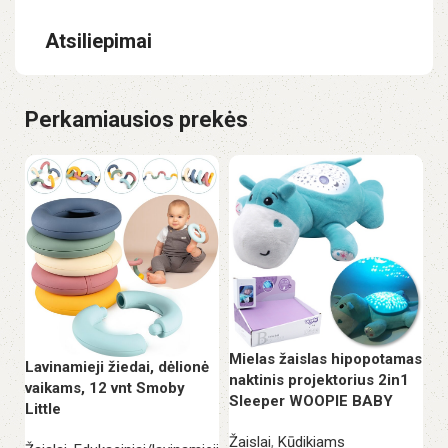
Atsiliepimai
Perkamiausios prekės
La
ku
sp
v
Ža
Mielas žaislas hipopotamas
Lavinamieji žiedai, dėlionė
ža
naktinis projektorius 2in1
vaikams, 12 vnt Smoby
2
Sleeper WOOPIE BABY
Little
Žaislai
,
Kūdikiams