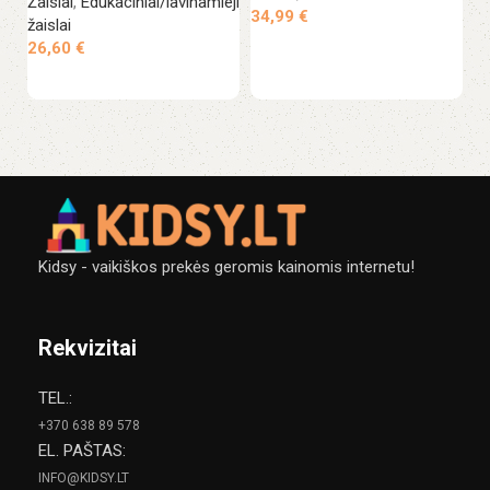
Žaislai
,
Edukaciniai/lavinamieji
34,99
€
žaislai
26,60
€
Į krepšelį
Į krepšelį
Kidsy - vaikiškos prekės geromis kainomis internetu!
Rekvizitai
TEL.:
+370 638 89 578
EL. PAŠTAS:
INFO@KIDSY.LT