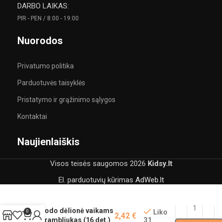
DARBO LAIKAS:
PIR - PEN / 8:00 - 19:00
Nuorodos
Privatumo politika
Parduotuvės taisyklės
Pristatymo ir grąžinimo sąlygos
Kontaktai
Naujienlaiškis
Visos teisės saugomos
2026
Kidsy.lt
El. parduotuvių kūrimas
AdWeb.lt
Dodo dėlionė vaikams
Liko
0
2,42
€
31
Drambliukas (16 det.)