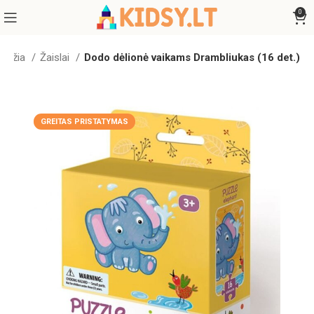
0
radžia
Žaislai
Dodo dėlionė vaikams Drambliukas (16 det.)
GREITAS PRISTATYMAS