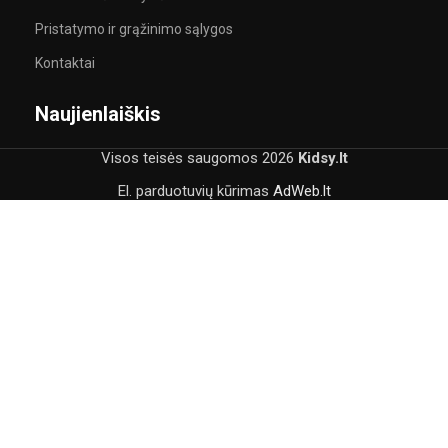
Pristatymo ir grąžinimo sąlygos
Kontaktai
Naujienlaiškis
Visos teisės saugomos
2026
Kidsy.lt
El. parduotuvių kūrimas
AdWeb.lt