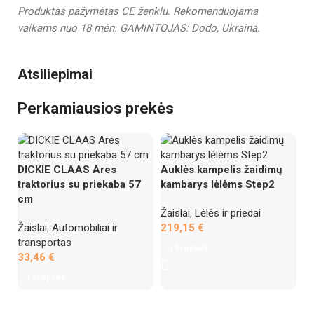
Produktas pažymėtas CE ženklu.
Rekomenduojama
vaikams nuo 18 mėn.
GAMINTOJAS: Dodo, Ukraina.
Atsiliepimai
Perkamiausios prekės
DICKIE CLAAS Ares
Auklės kampelis žaidimų
Pl
traktorius su priekaba 57
kambarys lėlėms Step2
W
cm
Žaislai
,
Lėlės ir priedai
Ža
Žaislai
,
Automobiliai ir
219,15
€
1
transportas
Į krepšelį
33,46
€
Į krepšelį