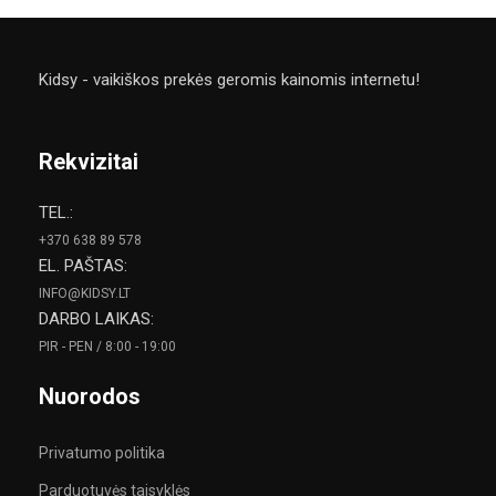
Kidsy - vaikiškos prekės geromis kainomis internetu!
Rekvizitai
TEL.:
+370 638 89 578
EL. PAŠTAS:
INFO@KIDSY.LT
DARBO LAIKAS:
PIR - PEN / 8:00 - 19:00
Nuorodos
Privatumo politika
Parduotuvės taisyklės