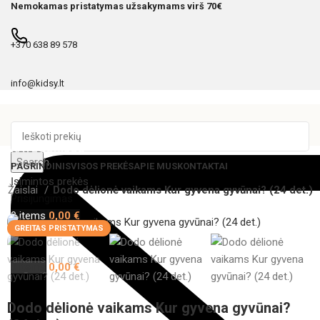
Nemokamas pristatymas užsakymams virš 70€
+370 638 89 578
info@kidsy.lt
KATEGORIJOS
Search
PAGRINDINIS
VISOS PREKĖS
APIE MUS
KONTAKTAI
Įsimintos prekės
Žaislai
Dodo dėlionė vaikams Kur gyvena gyvūnai? (24 det.)
Prisijungimas
0
items
0,00
€
GREITAS PRISTATYMAS
Menu
0
items
0,00
€
Dodo dėlionė vaikams Kur gyvena gyvūnai?