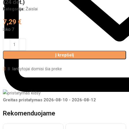
(24 det.)
Kategorija:
Žaislai
7,29
€
Liko 7
Į krepšelį
8
lankytojai domisi šia preke
Greitas pristatymas
2026-08-10
-
2026-08-12
Rekomenduojame