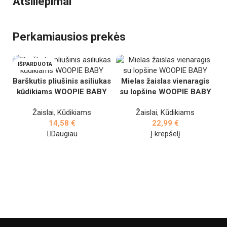
Atsiliepimai
Perkamiausios prekės
IŠPARDUOTA
Barškutis pliušinis asiliukas
Mielas žaislas vienaragis
kūdikiams WOOPIE BABY
su lopšine WOOPIE BABY
Žaislai
,
Kūdikiams
Žaislai
,
Kūdikiams
ku
14,58
€
22,99
€
s
Daugiau
Į krepšelį
Ža