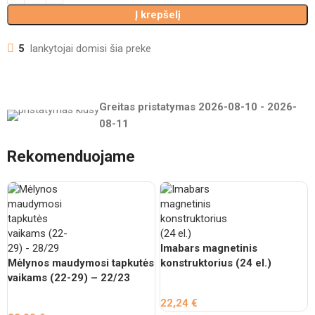
Į krepšelį
5
lankytojai domisi šia preke
Greitas pristatymas
2026-08-10
-
2026-
08-11
Rekomenduojame
Imabars magnetinis
Mėlynos maudymosi tapkutės
konstruktorius (24 el.)
vaikams (22-29) – 22/23
22,24
€