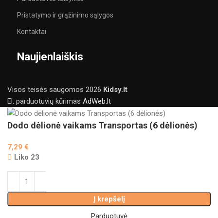
Pristatymo ir grąžinimo sąlygos
Kontaktai
Naujienlaiškis
Visos teisės saugomos
2026
Kidsy.lt
El. parduotuvių kūrimas
AdWeb.lt
Dodo dėlionė vaikams Transportas (6 dėlionės)
7,29
€
Liko 23
Į krepšelį
Parduotuvė