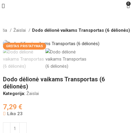
0
džia
Žaislai
Dodo dėlionė vaikams Transportas (6 dėlionės)
GREITAS PRISTATYMAS
Dodo dėlionė vaikams Transportas (6
dėlionės)
Kategorija:
Žaislai
7,29
€
Liko 23