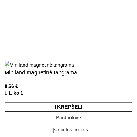
Pristatymo ir grąžinimo sąlygos
Kontaktai
Naujienlaiškis
Visos teisės saugomos
2026
Kidsy.lt
El. parduotuvių kūrimas
AdWeb.lt
Miniland magnetinė tangrama
8,66
€
Liko 1
Į KREPŠELĮ
Parduotuvė
Įsimintos prekės