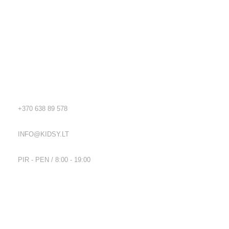
Kidsy - vaikiškos prekės geromis kainomis internetu!
Rekvizitai
TEL.:
+370 638 89 578
EL. PAŠTAS:
INFO@KIDSY.LT
DARBO LAIKAS:
PIR - PEN / 8:00 - 19:00
Nuorodos
Privatumo politika
Parduotuvės taisyklės