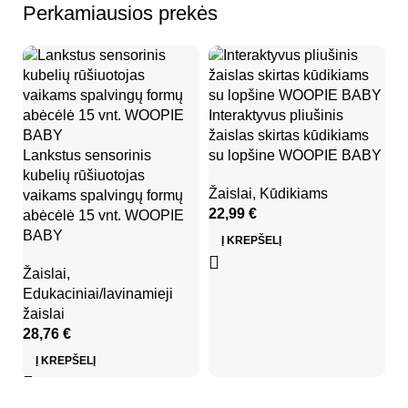
Perkamiausios prekės
Interaktyvus pliušinis
In
žaislas skirtas kūdikiams
ža
Lankstus sensorinis
su lopšine WOOPIE BABY
s
kubelių rūšiuotojas
Žaislai
,
Kūdikiams
Ža
vaikams spalvingų formų
22,99
€
2
abėcėlė 15 vnt. WOOPIE
BABY
Į KREPŠELĮ
Žaislai
,
Edukaciniai/lavinamieji
žaislai
28,76
€
Į KREPŠELĮ