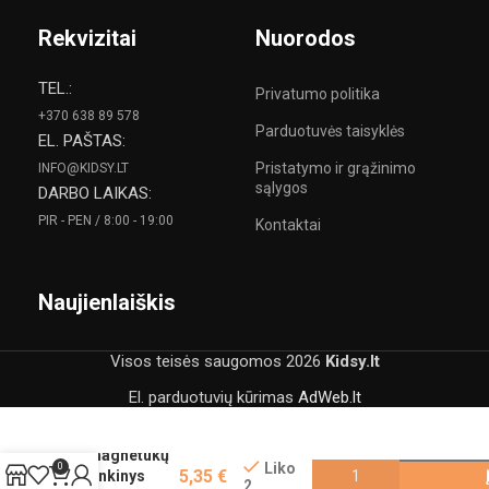
Rekvizitai
Nuorodos
TEL.:
Privatumo politika
+370 638 89 578
Parduotuvės taisyklės
EL. PAŠTAS:
Pristatymo ir grąžinimo
INFO@KIDSY.LT
sąlygos
DARBO LAIKAS:
PIR - PEN / 8:00 - 19:00
Kontaktai
Naujienlaiškis
Visos teisės saugomos
2026
Kidsy.lt
El. parduotuvių kūrimas
AdWeb.lt
Dodo
magnetukų
Liko
0
5,35
€
rinkinys
2