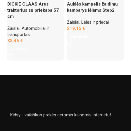
DICKIE CLAAS Ares
Auklės kampelis žaidimų
Ba
traktorius su priekaba 57
kambarys lėlėms Step2
k
cm
Žaislai
,
Lėlės ir priedai
Ža
Žaislai
,
Automobiliai ir
219,15
€
1
transportas
Į krepšelį
33,46
€
Į krepšelį
Kidsy - vaikiškos prekės geromis kainomis internetu!