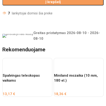
Į krepšelį
7
lankytojai domisi šia preke
Greitas pristatymas
2026-08-10
-
2026-
08-10
Rekomenduojame
Spalvingas teleskopas
Miniland mozaika (10 mm,
vaikams
180 el.)
13,17
€
18,36
€