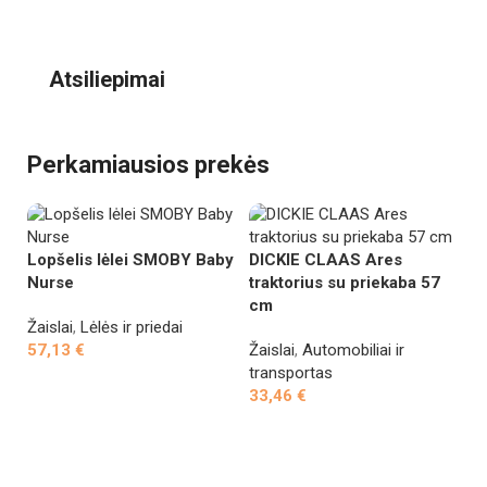
Atsiliepimai
Perkamiausios prekės
Lopšelis lėlei SMOBY Baby
DICKIE CLAAS Ares
Mi
Nurse
traktorius su priekaba 57
s
cm
Žaislai
,
Lėlės ir priedai
Ža
57,13
€
Žaislai
,
Automobiliai ir
2
transportas
Į krepšelį
33,46
€
Į krepšelį