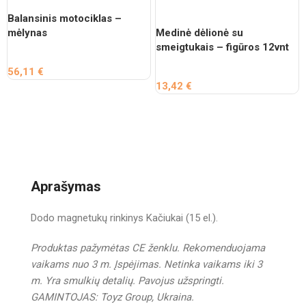
Balansinis motociklas –
mėlynas
Medinė dėlionė su
smeigtukais – figūros 12vnt
56,11
€
13,42
€
Aprašymas
Dodo magnetukų rinkinys Kačiukai (15 el.).
Produktas pažymėtas CE ženklu.
Rekomenduojama
vaikams nuo 3 m.
Įspėjimas. Netinka vaikams iki 3
m. Yra smulkių detalių. Pavojus užspringti.
GAMINTOJAS: Toyz Group, Ukraina.