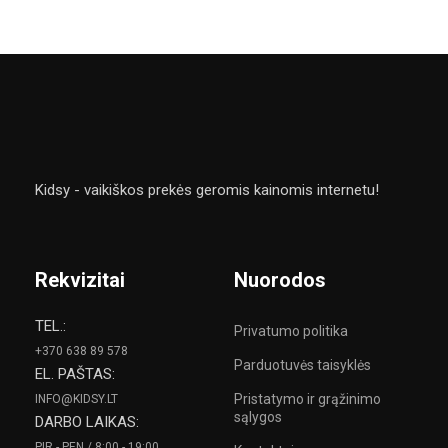
Kidsy - vaikiškos prekės geromis kainomis internetu!
Rekvizitai
Nuorodos
TEL.:
Privatumo politika
+370 638 89 578
Parduotuvės taisyklės
EL. PAŠTAS:
Pristatymo ir grąžinimo
INFO@KIDSY.LT
sąlygos
DARBO LAIKAS:
PIR - PEN / 8:00 - 19:00