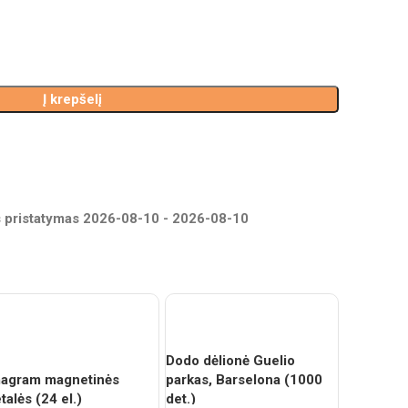
Į krepšelį
pristatymas
2026-08-10
-
2026-08-10
Dodo dėlionė Guelio
magram magnetinės
parkas, Barselona (1000
talės (24 el.)
det.)
Bigjigs si