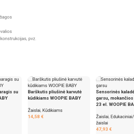
žiagos
pvalios
 konstrukcijas, pvz.
aragis su
Barškutis pliušinė karvutė
Sensorinės kaladė
BABY
kūdikiams WOOPIE BABY
garsu, mokančios 
23 el. WOOPIE B
Žaislai
,
Kūdikiams
14,58
€
Žaislai
,
Edukaciniai/
žaislai
47,93
€