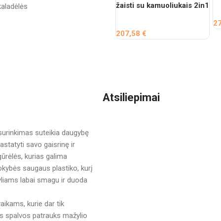
žaisti su kamuoliukais 2in1
2
207,58
€
Atsiliepimai
s surinkimas suteikia daugybę
astatyti savo gaisrinę ir
igūrėlės, kurias galima
okybės saugaus plastiko, kurį
žyliams labai smagu ir duoda
aikams, kurie dar tik
os spalvos patrauks mažylio