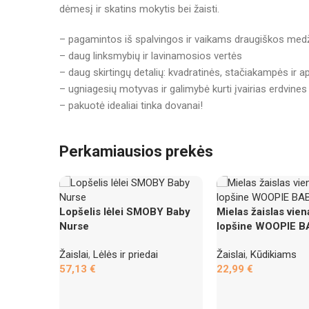
dėmesį ir skatins mokytis bei žaisti.
– pagamintos iš spalvingos ir vaikams draugiškos med
– daug linksmybių ir lavinamosios vertės
– daug skirtingų detalių: kvadratinės, stačiakampės ir a
– ugniagesių motyvas ir galimybė kurti įvairias erdvines
– pakuotė idealiai tinka dovanai!
Perkamiausios prekės
Lopšelis lėlei SMOBY Baby
Mielas žaislas vien
Nurse
lopšine WOOPIE 
Žaislai
,
Lėlės ir priedai
Žaislai
,
Kūdikiams
57,13
€
22,99
€