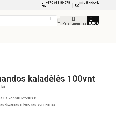
+370 638 89 578
info@kidsy.lt
Prisijungimas
0,00
€
mandos kaladėlės 100vnt
slai
sius konstruktorius ir
tas dizainas ir lengvas surinkimas.