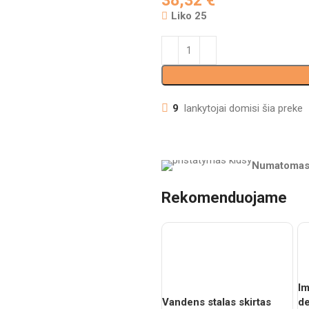
38,32
€
Liko 25
9
lankytojai domisi šia preke
Numatomas 
Rekomenduojame
I
Vandens stalas skirtas
de