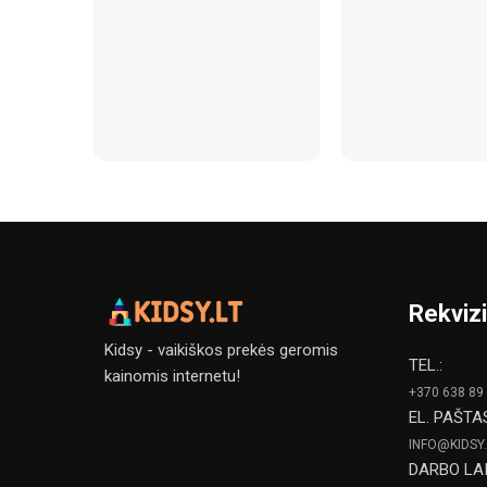
Rekvizi
Kidsy - vaikiškos prekės geromis
TEL.:
kainomis internetu!
+370 638 89
EL. PAŠTA
INFO@KIDSY.
DARBO LAI