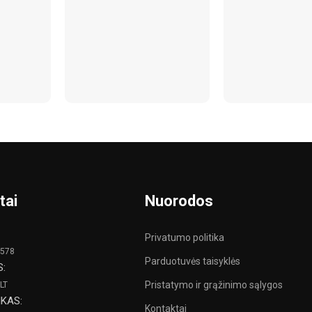
tai
Nuorodos
Privatumo politika
 578
Parduotuvės taisyklės
S:
Pristatymo ir grąžinimo sąlygos
LT
KAS:
Kontaktai