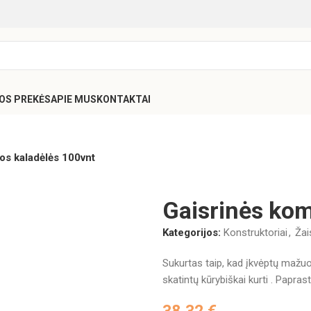
SOS PREKĖS
APIE MUS
KONTAKTAI
os kaladėlės 100vnt
Gaisrinės ko
Kategorijos:
Konstruktoriai
,
Žai
Sukurtas taip, kad įkvėptų mažuo
skatintų kūrybiškai kurti . Papras