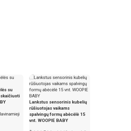
lės su
skaičiuoti
ABY
Lankstus sensorinis kubelių
rūšiuotojas vaikams
lavinamieji
spalvingų formų abėcėlė 15
vnt. WOOPIE BABY