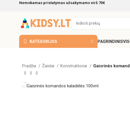
Nemokamas pristatymas užsakymams virš 70€
KATEGORIJOS
PAGRINDINIS
VI
Pradžia
Žaislai
Konstruktoriai
Gaisrinės komand