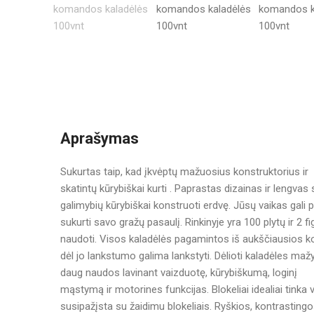
Aprašymas
Sukurtas taip, kad įkvėptų mažuosius konstruktorius ir
skatintų kūrybiškai kurti . Paprastas dizainas ir lengva
galimybių kūrybiškai konstruoti erdvę. Jūsų vaikas gali p
sukurti savo gražų pasaulį. Rinkinyje yra 100 plytų ir 2 f
naudoti. Visos kaladėlės pagamintos iš aukščiausios k
dėl jo lankstumo galima lankstyti. Dėlioti kaladėles ma
daug naudos lavinant vaizduotę, kūrybiškumą, loginį
mąstymą ir motorines funkcijas. Blokeliai idealiai tinka v
susipažįsta su žaidimu blokeliais. Ryškios, kontrasting