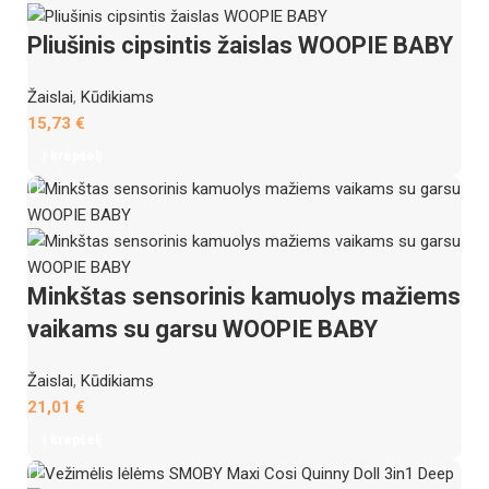
Pliušinis cipsintis žaislas WOOPIE BABY
Žaislai
,
Kūdikiams
15,73
€
Į krepšelį
Minkštas sensorinis kamuolys mažiems
vaikams su garsu WOOPIE BABY
Žaislai
,
Kūdikiams
21,01
€
Į krepšelį