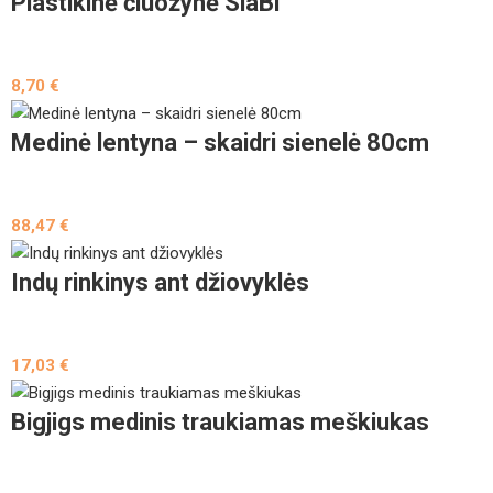
Plastikinė čiuožynė SlaBi
8,70
€
Medinė lentyna – skaidri sienelė 80cm
88,47
€
Indų rinkinys ant džiovyklės
17,03
€
Bigjigs medinis traukiamas meškiukas