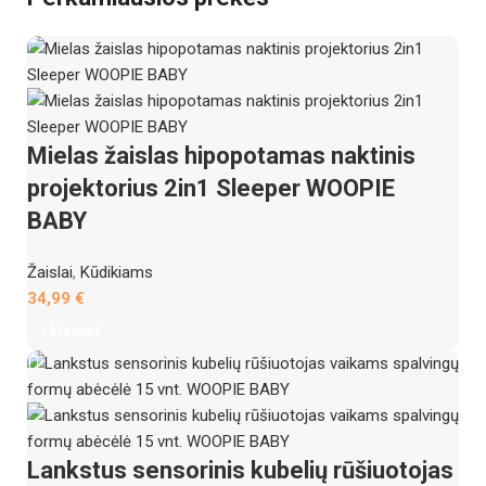
Mielas žaislas hipopotamas naktinis
projektorius 2in1 Sleeper WOOPIE
BABY
Žaislai
,
Kūdikiams
34,99
€
Į krepšelį
Lankstus sensorinis kubelių rūšiuotojas