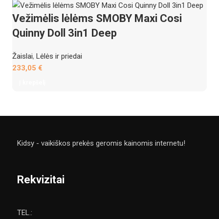
Vežimėlis lėlėms SMOBY Maxi Cosi
Quinny Doll 3in1 Deep
Žaislai
,
Lėlės ir priedai
233,05
€
Į krepšelį
Kidsy - vaikiškos prekės geromis kainomis internetu!
Rekvizitai
TEL.: