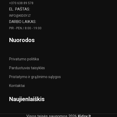
+370 638 89 578
EL. PAŠTAS:
INFO@KIDSY.LT
DARBO LAIKAS:
PIR - PEN / 8:00 - 19:00
Nuorodos
Privatumo politika
Parduotuvės taisyklės
Pristatymo ir grąžinimo sąlygos
Kontaktai
Naujienlaiškis
Visos teisės saugomos
2026
Kidsy.lt