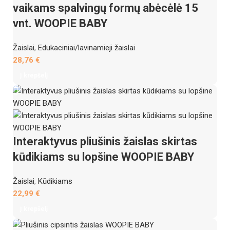
vaikams spalvingų formų abėcėlė 15
vnt. WOOPIE BABY
Žaislai
,
Edukaciniai/lavinamieji žaislai
28,76
€
Į krepšelį
Interaktyvus pliušinis žaislas skirtas
kūdikiams su lopšine WOOPIE BABY
Žaislai
,
Kūdikiams
22,99
€
Į krepšelį