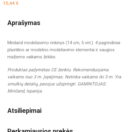
15,44
€
Aprašymas
Miniland modeliavimo rinkinys (14 cm, 5 vnt.). 4 pagrindiniai
plastilino ar modelino modeliavimo elementai ir saugios
mažiems vaikams žirklės.
Produktas pažymėtas CE ženklu.
Rekomenduojama
vaikams nuo 3 m.
Įspėjimas. Netinka vaikams iki 3 m. Yra
smulkių detalių, pavojus užspringti.
GAMINTOJAS:
Miniland, Ispanija.
Atsiliepimai
Perkamiausios prekės