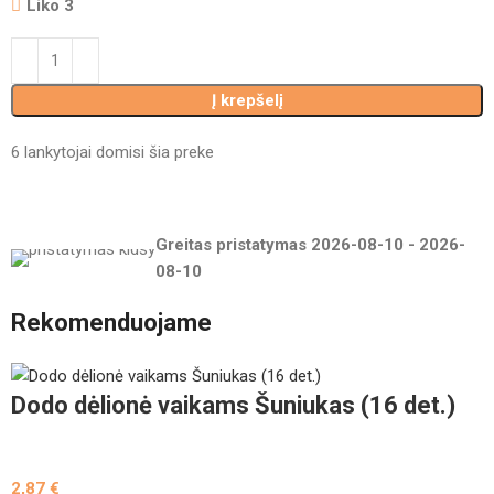
Liko 3
Į krepšelį
6
lankytojai domisi šia preke
Greitas pristatymas
2026-08-10
-
2026-
08-10
Rekomenduojame
Dodo dėlionė vaikams Šuniukas (16 det.)
2,87
€