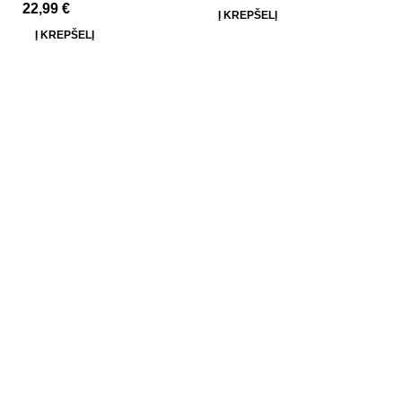
22,99
€
Į KREPŠELĮ
Į KREPŠELĮ
V
Ma
D
Ža
2
Kidsy - vaikiškos prekės geromis kainomis internetu!
Rekvizitai