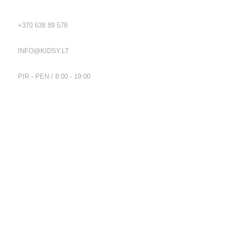
TEL.:
+370 638 89 578
EL. PAŠTAS:
INFO@KIDSY.LT
DARBO LAIKAS:
PIR - PEN / 8:00 - 19:00
Nuorodos
Privatumo politika
Parduotuvės taisyklės
Pristatymo ir grąžinimo sąlygos
Kontaktai
Naujienlaiškis
Visos teisės saugomos
2026
Kidsy.lt