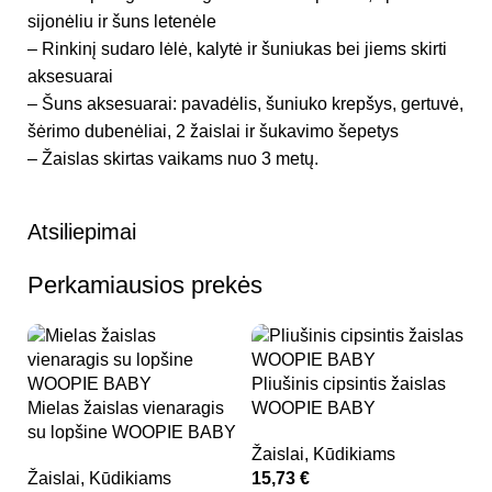
sijonėliu ir šuns letenėle
– Rinkinį sudaro lėlė, kalytė ir šuniukas bei jiems skirti
aksesuarai
– Šuns aksesuarai: pavadėlis, šuniuko krepšys, gertuvė,
šėrimo dubenėliai, 2 žaislai ir šukavimo šepetys
– Žaislas skirtas vaikams nuo 3 metų.
Atsiliepimai
Perkamiausios prekės
Pliušinis cipsintis žaislas
Mielas žaislas vienaragis
WOOPIE BABY
su lopšine WOOPIE BABY
Žaislai
,
Kūdikiams
Žaislai
,
Kūdikiams
15,73
€