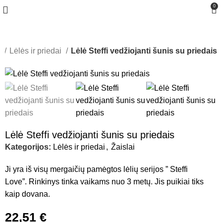
0
i
Lėlės ir priedai
Lėlė Steffi vedžiojanti šunis su priedais
Lėlė Steffi vedžiojanti šunis su priedais
Kategorijos:
Lėlės ir priedai
,
Žaislai
Ji yra iš visų mergaičių pamėgtos lėlių serijos ” Steffi
Love”. Rinkinys tinka vaikams nuo 3 metų. Jis puikiai tiks
kaip dovana.
22,51
€