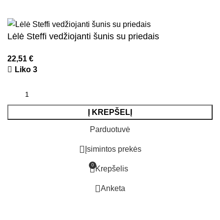
El. parduotuvių kūrimas
AdWeb.lt
Lėlė Steffi vedžiojanti šunis su priedais
22,51
€
Liko 3
Į KREPŠELĮ
Parduotuvė
Įsimintos prekės
0
Krepšelis
Anketa