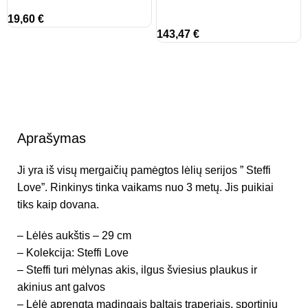
19,60
€
143,47
€
Aprašymas
Ji yra iš visų mergaičių pamėgtos lėlių serijos ” Steffi
Love”. Rinkinys tinka vaikams nuo 3 metų. Jis puikiai
tiks kaip dovana.
– Lėlės aukštis – 29 cm
– Kolekcija: Steffi Love
– Steffi turi mėlynas akis, ilgus šviesius plaukus ir
akinius ant galvos
– Lėlė aprengta madingais baltais traperiais, sportiniu