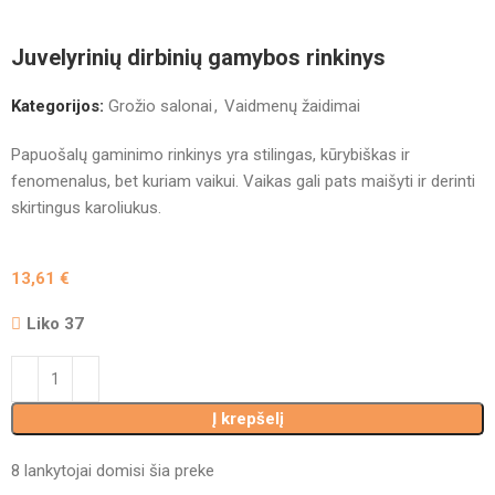
Juvelyrinių dirbinių gamybos rinkinys
Kategorijos:
Grožio salonai
,
Vaidmenų žaidimai
Papuošalų gaminimo rinkinys yra stilingas, kūrybiškas ir
fenomenalus, bet kuriam vaikui. Vaikas gali pats maišyti ir derinti
skirtingus karoliukus.
13,61
€
Liko 37
Į krepšelį
8
lankytojai domisi šia preke