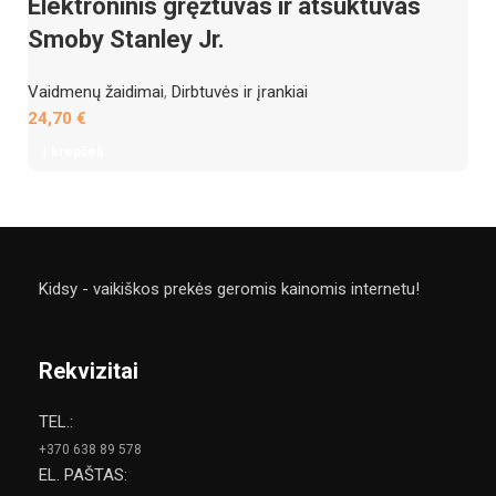
Elektroninis gręžtuvas ir atsuktuvas
Smoby Stanley Jr.
Vaidmenų žaidimai
,
Dirbtuvės ir įrankiai
24,70
€
Į krepšelį
Kidsy - vaikiškos prekės geromis kainomis internetu!
Rekvizitai
TEL.:
+370 638 89 578
EL. PAŠTAS: