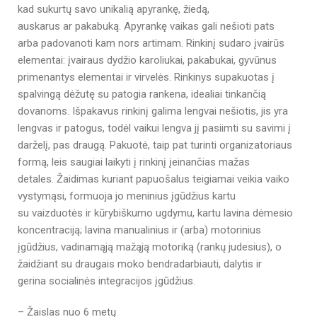
kad sukurtų savo unikalią apyrankę, žiedą,
auskarus ar pakabuką. Apyrankę vaikas gali nešioti pats
arba padovanoti kam nors artimam. Rinkinį sudaro įvairūs
elementai: įvairaus dydžio karoliukai, pakabukai, gyvūnus
primenantys elementai ir virvelės. Rinkinys supakuotas į
spalvingą dėžutę su patogia rankena, idealiai tinkančią
dovanoms. Išpakavus rinkinį galima lengvai nešiotis, jis yra
lengvas ir patogus, todėl vaikui lengva jį pasiimti su savimi į
darželį, pas draugą. Pakuotė, taip pat turinti organizatoriaus
formą, leis saugiai laikyti į rinkinį įeinančias mažas
detales. Žaidimas kuriant papuošalus teigiamai veikia vaiko
vystymąsi, formuoja jo meninius įgūdžius kartu
su vaizduotės ir kūrybiškumo ugdymu, kartu lavina dėmesio
koncentraciją; lavina manualinius ir (arba) motorinius
įgūdžius, vadinamąją mažąją motoriką (rankų judesius), o
žaidžiant su draugais moko bendradarbiauti, dalytis ir
gerina socialinės integracijos įgūdžius.
– Žaislas nuo 6 metų