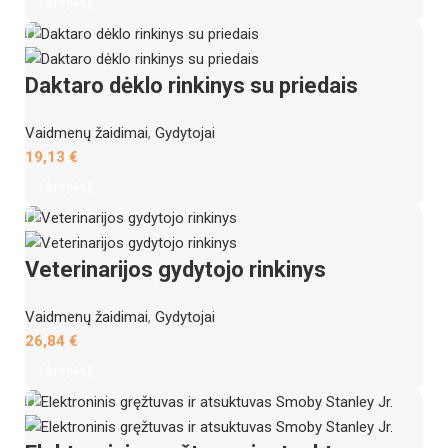
Į krepšelį
Daktaro dėklo rinkinys su priedais
Vaidmenų žaidimai
,
Gydytojai
19,13
€
Į krepšelį
Veterinarijos gydytojo rinkinys
Vaidmenų žaidimai
,
Gydytojai
26,84
€
Į krepšelį