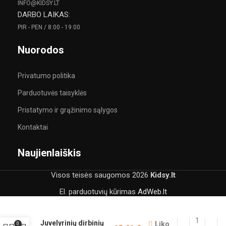
INFO@KIDSY.LT
DARBO LAIKAS:
PIR - PEN / 8:00 - 19:00
Nuorodos
Privatumo politika
Parduotuvės taisyklės
Pristatymo ir grąžinimo sąlygos
Kontaktai
Naujienlaiškis
Visos teisės saugomos
2026
Kidsy.lt
El. parduotuvių kūrimas
AdWeb.lt
Juvelyrinių dirbinių
Liko
0