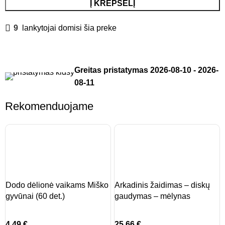
Į KREPŠELĮ
9
lankytojai domisi šia preke
Greitas pristatymas
2026-08-10
-
2026-
08-11
Rekomenduojame
Dodo dėlionė vaikams Miško
Arkadinis žaidimas – diskų
gyvūnai (60 det.)
gaudymas – mėlynas
4,49
€
25,66
€