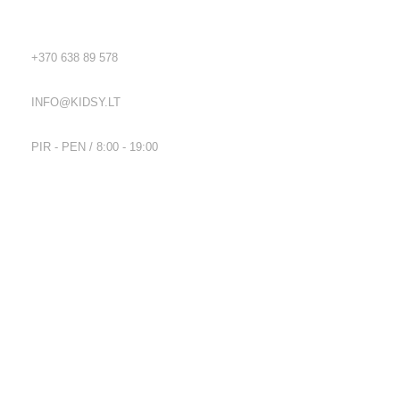
TEL.:
+370 638 89 578
EL. PAŠTAS:
INFO@KIDSY.LT
DARBO LAIKAS:
PIR - PEN / 8:00 - 19:00
Nuorodos
Privatumo politika
Parduotuvės taisyklės
Pristatymo ir grąžinimo sąlygos
Kontaktai
Naujienlaiškis