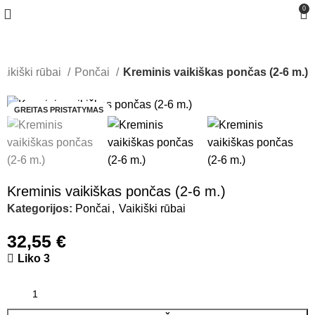
0
aikiški rūbai
Pončai
Kreminis vaikiškas pončas (2-6 m.)
GREITAS PRISTATYMAS
Kreminis vaikiškas pončas (2-6 m.)
Kategorijos:
Pončai
,
Vaikiški rūbai
32,55
€
Liko 3