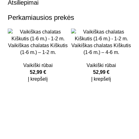
Atsiliepimai
Perkamiausios prekės
Vaikiškas chalatas Kiškutis
Vaikiškas chalatas Kiškutis
V
(1-6 m.) – 1-2 m.
(1-6 m.) – 4-6 m.
Vaikiški rūbai
Vaikiški rūbai
52,99
€
52,99
€
Į krepšelį
Į krepšelį
Kidsy - vaikiškos prekės geromis kainomis internetu!
Rekvizitai