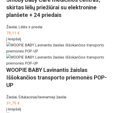
skirtas lėlių priežiūrai su elektronine
planšete + 24 priedais
Žaislai
,
Lėlės ir priedai
79,11
€
Į krepšelį
WOOPIE BABY Lavinantis žaislas
Iššokančios transporto priemonės POP-
UP
Žaislai
,
Edukaciniai/lavinamieji žaislai
31,75
€
Į krepšelį