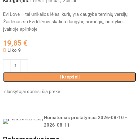
Kategorijos:
Lėlės ir priedai
,
Žaislai
Evi Love – tai unikalios lėlės, kurių yra daugybė teminių versijų.
Žaidimas su Evi lėlėmis skatina daugybę pomėgių, nuotykių
įvairioje aplinkoje.
19,85
€
Liko 9
Į krepšelį
7
lankytojai domisi šia preke
Numatomas pristatymas
2026-08-10
-
2026-08-11