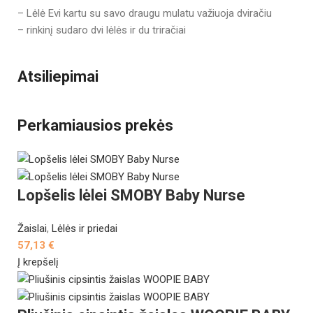
– Lėlė Evi kartu su savo draugu mulatu važiuoja dviračiu
– rinkinį sudaro dvi lėlės ir du triračiai
Atsiliepimai
Perkamiausios prekės
Lopšelis lėlei SMOBY Baby Nurse
Žaislai
,
Lėlės ir priedai
57,13
€
Į krepšelį