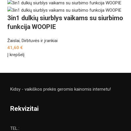
3in1 dulkių siurblys vaikams su siurbimo
funkcija WOOPIE
Žaislai
,
Dirbtuvės ir įrankiai
41,60
€
Į krepšelį
Kidsy - vaikiškos prekės geromis kainomis internetu!
Rekvizitai
TEL.: