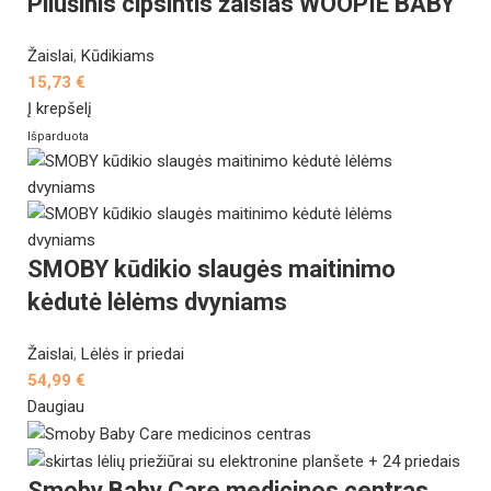
Pliušinis cipsintis žaislas WOOPIE BABY
Žaislai
,
Kūdikiams
15,73
€
Į krepšelį
Išparduota
SMOBY kūdikio slaugės maitinimo
kėdutė lėlėms dvyniams
Žaislai
,
Lėlės ir priedai
54,99
€
Daugiau
Smoby Baby Care medicinos centras,