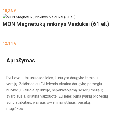
18,36
€
MON Magnetukų rinkinys Veidukai (61 el.)
12,14
€
Aprašymas
Evi Love – tai unikalios lėlės, kurių yra daugybė teminių
versijų. Žaidimas su Evi lėlėmis skatina daugybę pomėgių,
nuotykių įvairioje aplinkoje, nepakartojamą seserų meilę ir,
svarbiausia, skatina vaizduotę. Evi lėlės būna įvairių profesijų
su jų atributais, įvairaus gyvenimo stiliaus, pasakų,
magiškos.