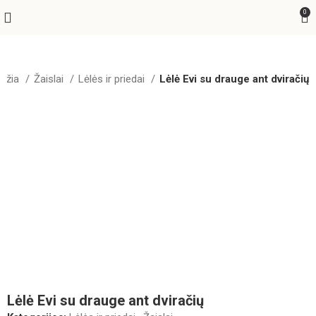
0
adžia
Žaislai
Lėlės ir priedai
Lėlė Evi su drauge ant dviračių
Lėlė Evi su drauge ant dviračių