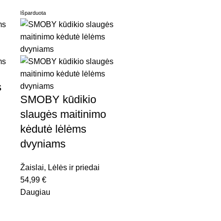
Išparduota
s
SMOBY kūdikio
slaugės maitinimo
kėdutė lėlėms
dvyniams
Žaislai
,
Lėlės ir priedai
54,99
€
Daugiau
Smoby Baby Care