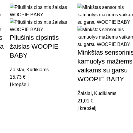
s
Pliušinis cipsintis
ba
žaislas WOOPIE
Minkštas sensorini
BABY
kamuolys mažiems
vaikams su garsu
Žaislai
,
Kūdikiams
15,73
€
WOOPIE BABY
Į krepšelį
Žaislai
,
Kūdikiams
21,01
€
Į krepšelį