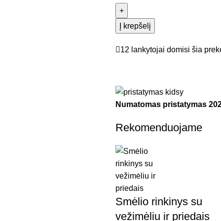
Į krepšelį
12
lankytojai domisi šia prek
Numatomas pristatymas
202
Rekomenduojame
Smėlio rinkinys su
vežimėliu ir priedais