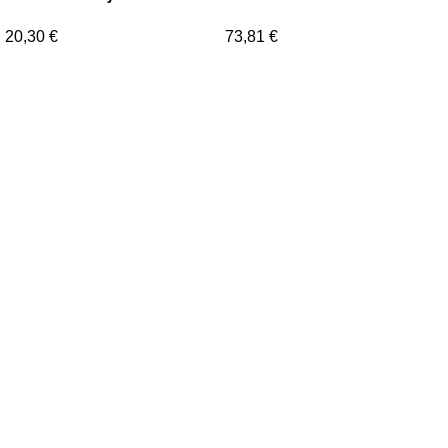
surask
20,30
€
73,81
€