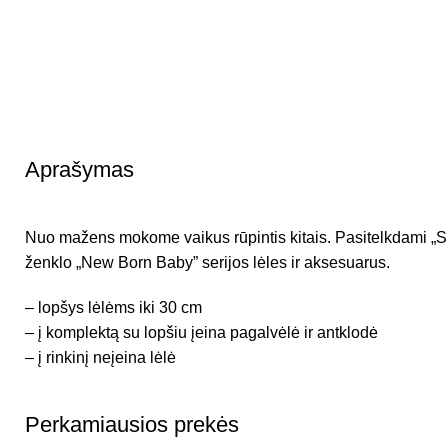
Aprašymas
Nuo mažens mokome vaikus rūpintis kitais. Pasitelkdami „
ženklo „New Born Baby” serijos lėles ir aksesuarus.
– lopšys lėlėms iki 30 cm
– į komplektą su lopšiu įeina pagalvėlė ir antklodė
– į rinkinį neįeina lėlė
Perkamiausios prekės