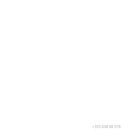
Rekvizitai
Kidsy - vaikiškos prekės geromis
kainomis internetu!
TEL.:
+370 638 89 578