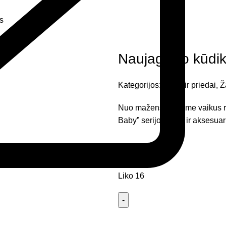
s
Naujagimio kūdik
Kategorijos:
Lėlės ir priedai
,
Ž
Nuo mažens mokome vaikus rūp
Baby” serijos lėles ir aksesuar
32,74
€
Liko 16