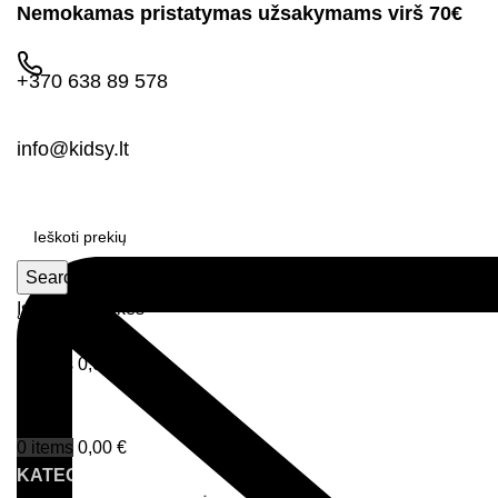
Nemokamas pristatymas užsakymams virš 70€
+370 638 89 578
info@kidsy.lt
Search
Įsimintos prekės
Prisijungimas
0
items
0,00
€
Menu
0
items
0,00
€
KATEGORIJOS