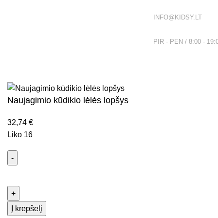
EL. PAŠTAS:
INFO@KIDSY.LT
DARBO LAIKAS:
PIR - PEN / 8:00 - 19:
Visos teisės saugomos
2026
Kidsy.lt
El. parduotuvių kūrimas
AdWeb.lt
Naujagimio kūdikio lėlės lopšys
32,74
€
Liko 16
Į krepšelį