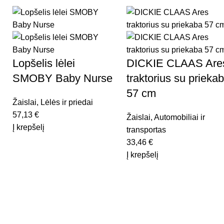
Lopšelis lėlei
DICKIE CLAAS Are
SMOBY Baby Nurse
traktorius su prieka
57 cm
Žaislai
,
Lėlės ir priedai
57,13
€
Žaislai
,
Automobiliai ir
Į krepšelį
transportas
33,46
€
Į krepšelį