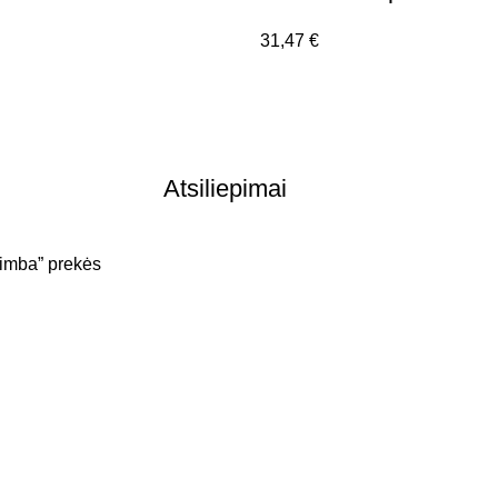
31,47
€
Atsiliepimai
Simba” prekės