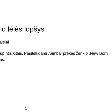
io lėlės lopšys
aislai
intis kitais. Pasitelkdami „Simba” prekės ženklo „New Born
us.