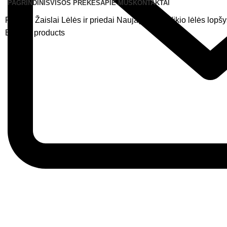
PAGRINDINIS
VISOS PREKĖS
APIE MUS
KONTAKTAI
Pradžia
Žaislai
Lėlės ir priedai
Naujagimio kūdikio lėlės lopšy
Back to products