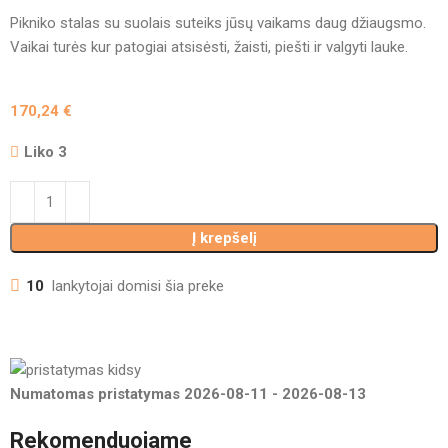
Pikniko stalas su suolais suteiks jūsų vaikams daug džiaugsmo.
Vaikai turės kur patogiai atsisėsti, žaisti, piešti ir valgyti lauke.
170,24
€
Liko 3
Į krepšelį
10
lankytojai domisi šia preke
Numatomas pristatymas
2026-08-11
-
2026-08-13
Rekomenduojame