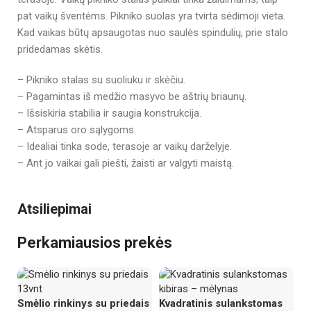
pat vaikų šventėms. Pikniko suolas yra tvirta sėdimoji vieta.
Kad vaikas būtų apsaugotas nuo saulės spindulių, prie stalo
pridedamas skėtis.
– Pikniko stalas su suoliuku ir skėčiu.
– Pagamintas iš medžio masyvo be aštrių briaunų.
– Išsiskiria stabilia ir saugia konstrukcija.
– Atsparus oro sąlygoms.
– Idealiai tinka sode, terasoje ar vaikų darželyje.
– Ant jo vaikai gali piešti, žaisti ar valgyti maistą.
Atsiliepimai
Perkamiausios prekės
Smėlio rinkinys su priedais
Kvadratinis sulankstomas