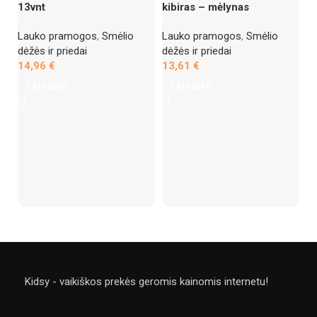
13vnt
kibiras – mėlynas
Lauko pramogos
,
Smėlio
Lauko pramogos
,
Smėlio
dėžės ir priedai
dėžės ir priedai
14,96
€
13,61
€
Į krepšelį
Į krepšelį
Fu
ir
L
li
3
Kidsy - vaikiškos prekės geromis kainomis internetu!