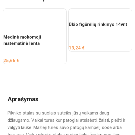
Ūkio figūrėlių rinkinys 14vnt
Medinė mokomoji
matematinė lenta
13,24
€
25,66
€
Aprašymas
Pikniko stalas su suolais suteiks jūsų vaikams daug
džiaugsmo. Vaikai turės kur patogiai atsisėsti, žaisti, piešti ir
valgyti lauke. Mažieji turės savo patogų kampelį sode arba
terasoje. Vaikų pikniko stalas puikiai tinka žaidimams, taip