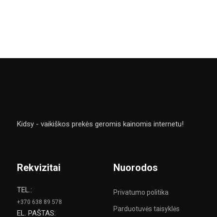
Kidsy - vaikiškos prekės geromis kainomis internetu!
Rekvizitai
Nuorodos
TEL.:
Privatumo politika
+370 638 89 578
Parduotuvės taisyklės
EL. PAŠTAS: