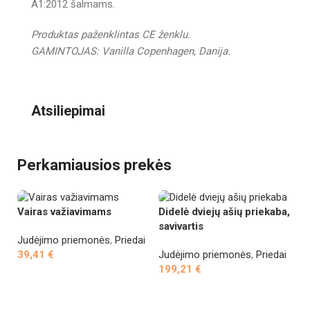
A1:2012 šalmams.
Produktas paženklintas CE ženklu.
GAMINTOJAS: Vanilla Copenhagen, Danija.
Atsiliepimai
Perkamiausios prekės
Vairas važiavimams
Didelė dviejų ašių priekaba,
Tr
savivartis
Judėjimo priemonės
,
Priedai
Ju
39,41
€
Judėjimo priemonės
,
Priedai
3
199,21
€
Į krepšelį
Į krepšelį