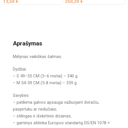
13,50
€
250,20
€
Aprašymas
Mėlynas vaikiškas šalmas.
Dydžiai:
– S 49–55 CM (3–6 metai) – 340 g.
– M 54-59 CM (5-8 metai) – 359 g.
Savybės:
– patikima galvos apsauga važiuojant dviračiu,
paspirtuku ar riedučiais;
– stilingas ir išskirtinis dizainas;
– gaminys atitinka Europos standartą DS/EN 1078 +