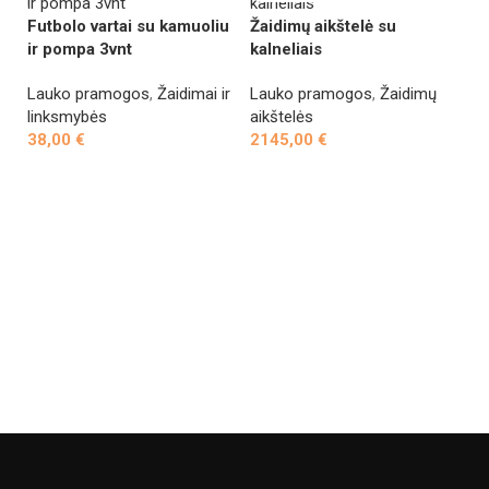
Futbolo vartai su kamuoliu
Žaidimų aikštelė su
ir pompa 3vnt
kalneliais
Lauko pramogos
,
Žaidimai ir
Lauko pramogos
,
Žaidimų
linksmybės
aikštelės
38,00
€
2145,00
€
Į krepšelį
Daugiau
V
ve
L
ža
1