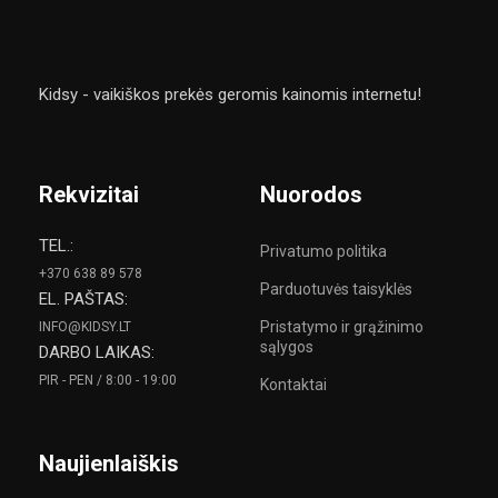
Kidsy - vaikiškos prekės geromis kainomis internetu!
Rekvizitai
Nuorodos
TEL.:
Privatumo politika
+370 638 89 578
Parduotuvės taisyklės
EL. PAŠTAS:
Pristatymo ir grąžinimo
INFO@KIDSY.LT
sąlygos
DARBO LAIKAS:
PIR - PEN / 8:00 - 19:00
Kontaktai
Naujienlaiškis