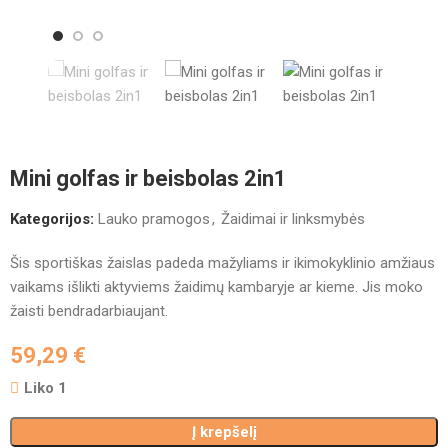
Mini golfas ir beisbolas 2in1
Kategorijos:
Lauko pramogos
,
Žaidimai ir linksmybės
Šis sportiškas žaislas padeda mažyliams ir ikimokyklinio amžiaus
vaikams išlikti aktyviems žaidimų kambaryje ar kieme. Jis moko
žaisti bendradarbiaujant.
59,29
€
Liko 1
Į krepšelį