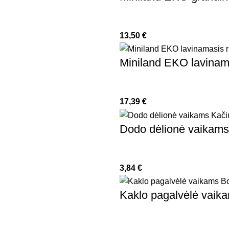
13,50
€
Miniland EKO lavinama
17,39
€
Dodo dėlionė vaikams 
3,84
€
Kaklo pagalvėlė vaik