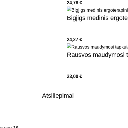
24,78
€
Bigjigs medinis ergoter
24,27
€
Rausvos maudymosi ta
23,00
€
Atsiliepimai
s nuo 18