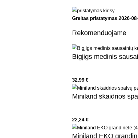
Greitas pristatymas
2026-08
Rekomenduojame
Bigjigs medinis sausa
32,99
€
Miniland skaidrios spa
22,24
€
Miniland EKO grandinė