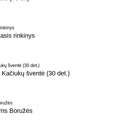
sis rinkinys
Kačiukų šventė (30 det.)
ams Boružės