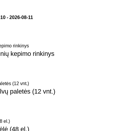
-10
-
2026-08-11
inių kepimo rinkinys
lvų paletės (12 vnt.)
lė (48 el.)