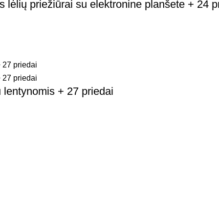
ėlių priežiūrai su elektronine planšete + 24 p
lentynomis + 27 priedai
Nuorodos
Na