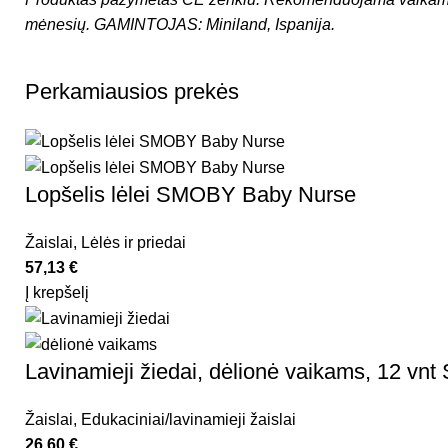
mėnesių.
GAMINTOJAS: Miniland, Ispanija.
Perkamiausios prekės
Lopšelis lėlei SMOBY Baby Nurse
Žaislai
,
Lėlės ir priedai
57,13
€
Į krepšelį
Lavinamieji žiedai, dėlionė vaikams, 12 vnt 
Žaislai
,
Edukaciniai/lavinamieji žaislai
26,60
€