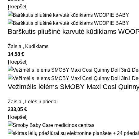
Į krepšelį
Barškutis pliušinė karvutė kūdikiams WO
Žaislai
,
Kūdikiams
14,58
€
Į krepšelį
Vežimėlis lėlėms SMOBY Maxi Cosi Quinny
Žaislai
,
Lėlės ir priedai
233,05
€
Į krepšelį