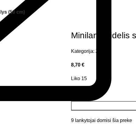
blys (50 cm)
Miniland didelis 
Kategorija:
Žaislai
8,70
€
Liko 15
9
lankytojai domisi šia preke