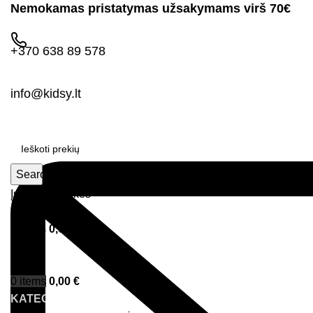
Nemokamas pristatymas užsakymams virš 70€
+370 638 89 578
info@kidsy.lt
Search
Įsimintos prekės
Prisijungimas
0
items
0,00
€
Menu
0
items
0,00
€
KATEGORIJOS