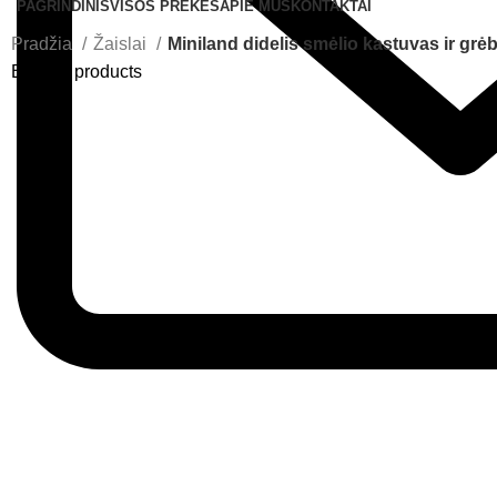
PAGRINDINIS
VISOS PREKĖS
APIE MUS
KONTAKTAI
Pradžia
Žaislai
Miniland didelis smėlio kastuvas ir grė
Back to products
Greitas pristatymas