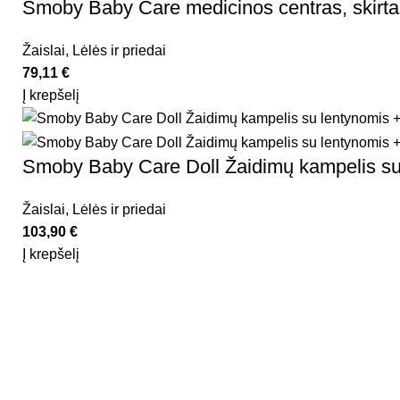
Smoby Baby Care medicinos centras, skirtas l
Žaislai
,
Lėlės ir priedai
79,11
€
Į krepšelį
Smoby Baby Care Doll Žaidimų kampelis su 
Žaislai
,
Lėlės ir priedai
103,90
€
Į krepšelį
Rekvizitai
Kidsy - vaikiškos prekės geromis
kainomis internetu!