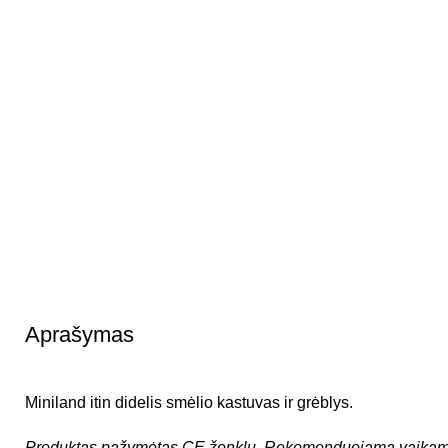
Aprašymas
Miniland itin didelis smėlio kastuvas ir grėblys.
Produktas pažymėtas CE ženklu.
Rekomenduojama vaikam