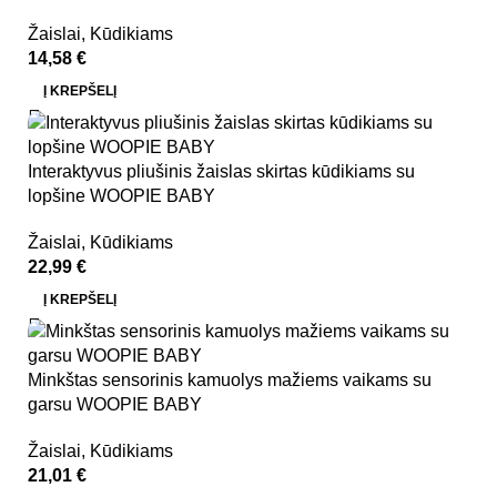
Žaislai
,
Kūdikiams
14,58
€
Į KREPŠELĮ
Interaktyvus pliušinis žaislas skirtas kūdikiams su
lopšine WOOPIE BABY
Žaislai
,
Kūdikiams
22,99
€
Į KREPŠELĮ
Minkštas sensorinis kamuolys mažiems vaikams su
garsu WOOPIE BABY
Žaislai
,
Kūdikiams
21,01
€