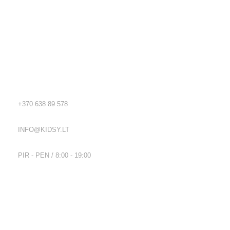
Kidsy - vaikiškos prekės geromis kainomis internetu!
Rekvizitai
TEL.:
+370 638 89 578
EL. PAŠTAS:
INFO@KIDSY.LT
DARBO LAIKAS:
PIR - PEN / 8:00 - 19:00
Nuorodos
Privatumo politika
Parduotuvės taisyklės