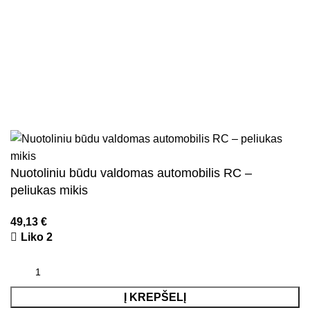
Pristatymo ir grąžinimo sąlygos
Kontaktai
Naujienlaiškis
Visos teisės saugomos
2026
Kidsy.lt
El. parduotuvių kūrimas
AdWeb.lt
Nuotoliniu būdu valdomas automobilis RC –
peliukas mikis
49,13
€
Liko 2
Į KREPŠELĮ