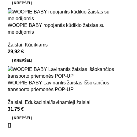
Į KREPŠELĮ
WOOPIE BABY ropojantis kūdikio žaislas su
melodijomis
Žaislai
,
Kūdikiams
29,92
€
Į KREPŠELĮ
WOOPIE BABY Lavinantis žaislas Iššokančios
transporto priemonės POP-UP
Žaislai
,
Edukaciniai/lavinamieji žaislai
31,75
€
Į KREPŠELĮ