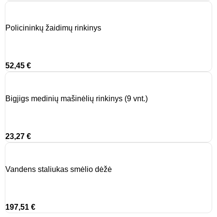
Policininkų žaidimų rinkinys
52,45
€
Bigjigs medinių mašinėlių rinkinys (9 vnt.)
23,27
€
Vandens staliukas smėlio dėžė
197,51
€