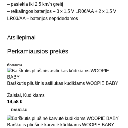
– pasiekia iki 2,5 km/h greitį
– reikalingos baterijos – 3 x 1,5 V LR06/AA + 2 x 1,5 V
LR03/AA – baterijos nepridedamos
Atsiliepimai
Perkamiausios prekės
Išparduota
Barškutis pliušinis asiliukas kūdikiams WOOPIE BABY
Žaislai
,
Kūdikiams
14,58
€
DAUGIAU
Barškutis pliušinė karvutė kūdikiams WOOPIE BABY