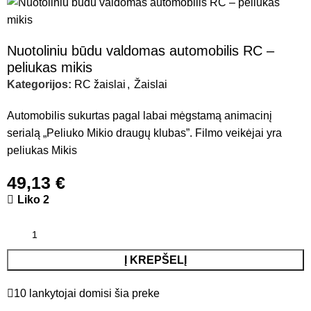
Nuotoliniu būdu valdomas automobilis RC –
peliukas mikis
Kategorijos:
RC žaislai
,
Žaislai
Automobilis sukurtas pagal labai mėgstamą animacinį
serialą „Peliuko Mikio draugų klubas”. Filmo veikėjai yra
peliukas Mikis
49,13
€
Liko 2
Į KREPŠELĮ
10
lankytojai domisi šia preke