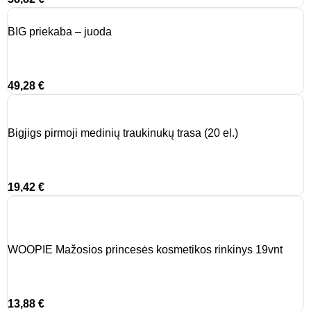
BIG priekaba – juoda
49,28
€
Bigjigs pirmoji medinių traukinukų trasa (20 el.)
19,42
€
WOOPIE Mažosios princesės kosmetikos rinkinys 19vnt
13,88
€