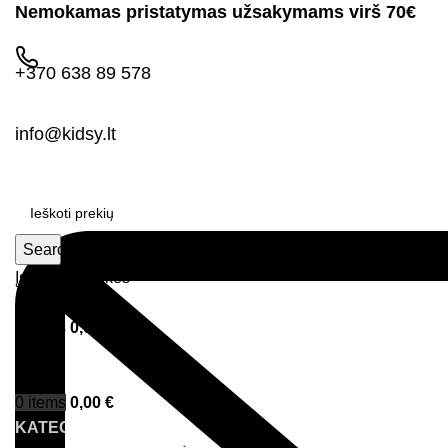
Nemokamas pristatymas užsakymams virš 70€
+370 638 89 578
info@kidsy.lt
Search
Įsimintos prekės
Prisijungimas
0
items
0,00
€
Menu
0
items
0,00
€
KATEGORIJOS