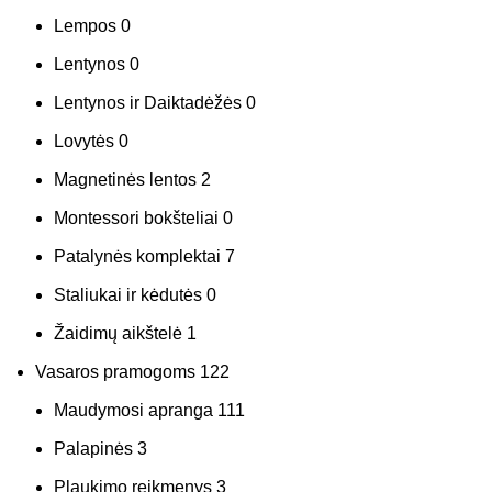
Lempos
0
Lentynos
0
Lentynos ir Daiktadėžės
0
Lovytės
0
Magnetinės lentos
2
Montessori bokšteliai
0
Patalynės komplektai
7
Staliukai ir kėdutės
0
Žaidimų aikštelė
1
Vasaros pramogoms
122
Maudymosi apranga
111
Palapinės
3
Plaukimo reikmenys
3