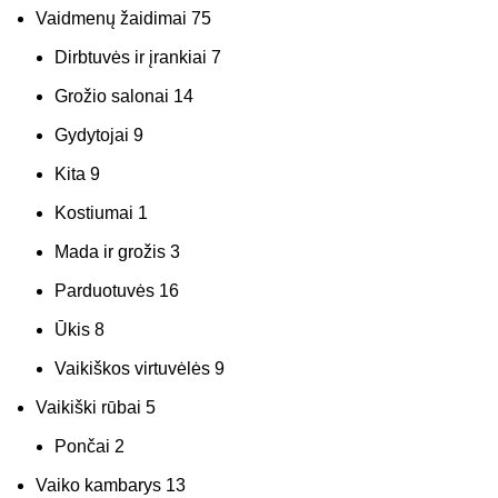
Vaidmenų žaidimai
75
Dirbtuvės ir įrankiai
7
Grožio salonai
14
Gydytojai
9
Kita
9
Kostiumai
1
Mada ir grožis
3
Parduotuvės
16
Ūkis
8
Vaikiškos virtuvėlės
9
Vaikiški rūbai
5
Pončai
2
Vaiko kambarys
13