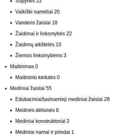
Sūpynės
22
Vaikiški nameliai
20
Vandens žaislai
18
Žaidimai ir linksmybės
22
Žaidimų aikštelės
10
Žiemos linksmybėms
3
Maitinimas
0
Maitinimo kėdutės
0
Mediniai žaislai
55
Edukaciniai/lavinamieji mediniai žaislai
28
Medinės dėlionės
6
Mediniai konstruktoriai
2
Mediniai namai ir priedai
1