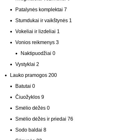
Patalynės komplektai
7
Stumdukai ir vaikštynės
1
Vokeliai ir lizdeliai
1
Vonios reikmenys
3
Naktipuodžiai
0
Vystyklai
2
Lauko pramogos
200
Batutai
0
Čiuožyklos
9
Smėlio dėžės
0
Smėlio dėžės ir priedai
76
Sodo baldai
8