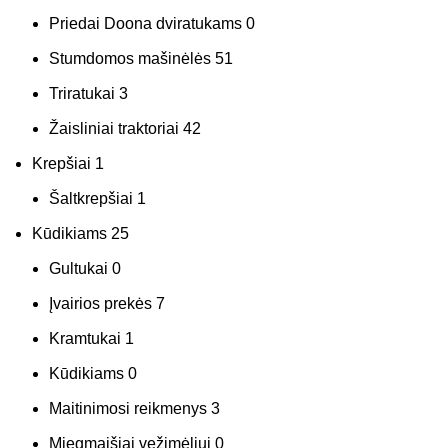
Priedai Doona dviratukams
0
Stumdomos mašinėlės
51
Triratukai
3
Žaisliniai traktoriai
42
Krepšiai
1
Šaltkrepšiai
1
Kūdikiams
25
Gultukai
0
Įvairios prekės
7
Kramtukai
1
Kūdikiams
0
Maitinimosi reikmenys
3
Miegmaišiai vežimėliui
0