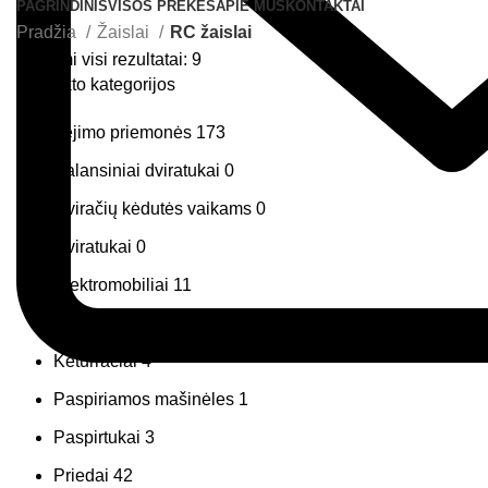
PAGRINDINIS
VISOS PREKĖS
APIE MUS
KONTAKTAI
Pradžia
Žaislai
RC žaislai
Rūšiuojama
Rodomi visi rezultatai: 9
Produkto kategorijos
pagal
naujausią
Judėjimo priemonės
173
Balansiniai dviratukai
0
Dviračių kėdutės vaikams
0
Dviratukai
0
Elektromobiliai
11
Kartingai
16
Keturračiai
4
Paspiriamos mašinėles
1
Paspirtukai
3
Priedai
42