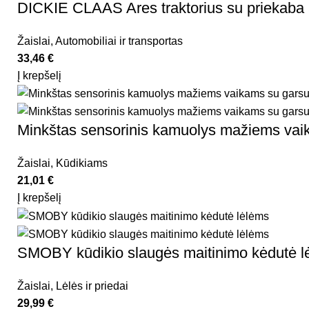
DICKIE CLAAS Ares traktorius su priekaba
Žaislai
,
Automobiliai ir transportas
33,46
€
Į krepšelį
Minkštas sensorinis kamuolys mažiems v
Žaislai
,
Kūdikiams
21,01
€
Į krepšelį
SMOBY kūdikio slaugės maitinimo kėdutė l
Žaislai
,
Lėlės ir priedai
29,99
€