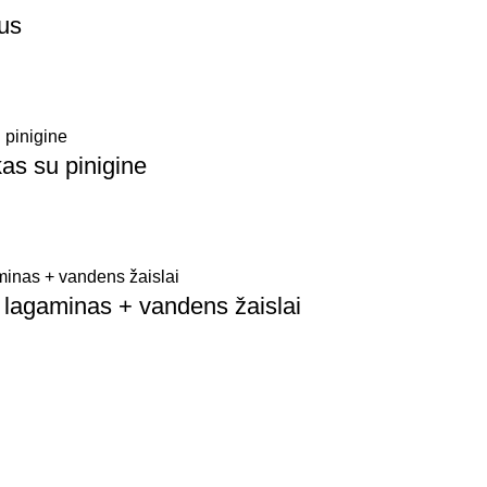
us
kas su pinigine
– lagaminas + vandens žaislai