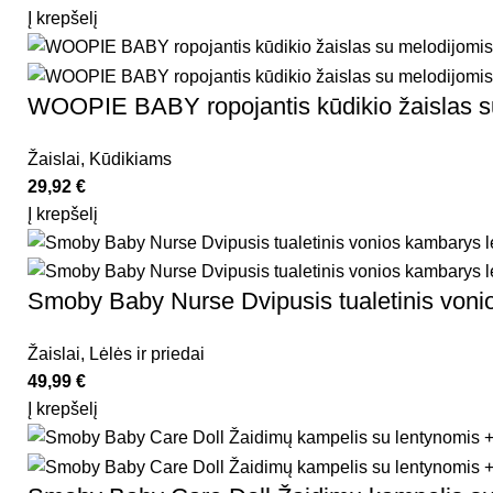
Į krepšelį
WOOPIE BABY ropojantis kūdikio žaislas s
Žaislai
,
Kūdikiams
29,92
€
Į krepšelį
Smoby Baby Nurse Dvipusis tualetinis voni
Žaislai
,
Lėlės ir priedai
49,99
€
Į krepšelį