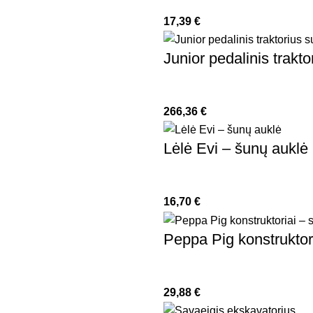
17,39
€
Junior pedalinis trakt
266,36
€
Lėlė Evi – šunų auklė
16,70
€
Peppa Pig konstruktor
29,88
€