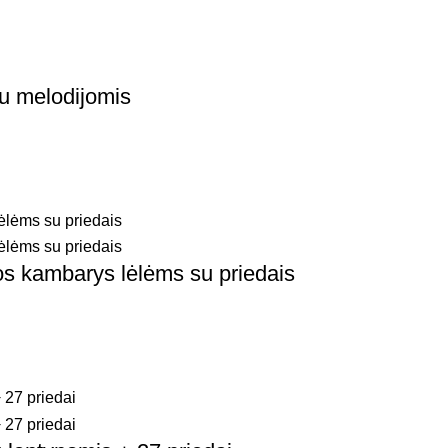
u melodijomis
os kambarys lėlėms su priedais