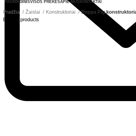
PAGRINDINIS
VISOS PREKĖS
APIE MUS
KONTAKTAI
Pradžia
Žaislai
Konstruktoriai
Peppa Pig konstruktori
Back to products