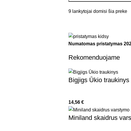
9
lankytojai domisi šia preke
Numatomas pristatymas
202
Rekomenduojame
Bigjigs Ūkio traukinys
14,56
€
Miniland skaidrus var