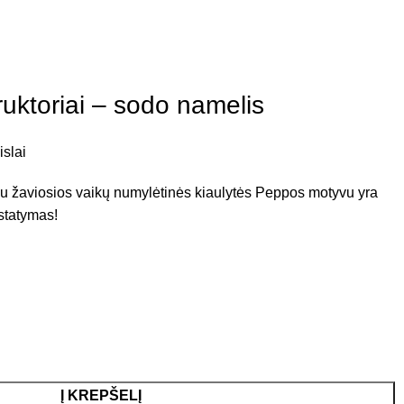
uktoriai – sodo namelis
islai
u žaviosios vaikų numylėtinės kiaulytės Peppos motyvu yra
istatymas!
Į KREPŠELĮ