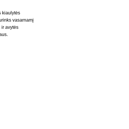
 kiaulytės
surinks vasarnamį
 ir avytės
aus.