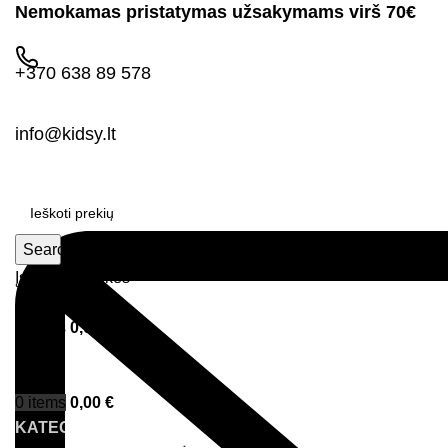
Nemokamas pristatymas užsakymams virš 70€
+370 638 89 578
info@kidsy.lt
Search
Įsimintos prekės
Prisijungimas
0
items
0,00
€
Menu
0
items
0,00
€
KATEGORIJOS