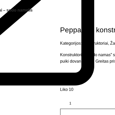
ai – sodo namelis
Peppa Pig konstr
Kategorijos:
Konstruktoriai
,
Ža
Konstruktoriai „Sodo namas” s
puiki dovanų idėja! Greitas pr
29,88
€
Liko 10