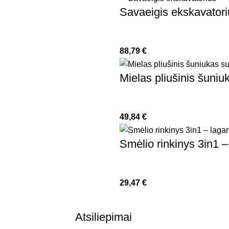
Savaeigis ekskavatori
88,79
€
Mielas pliušinis šuniu
49,84
€
Smėlio rinkinys 3in1 
29,47
€
Atsiliepimai