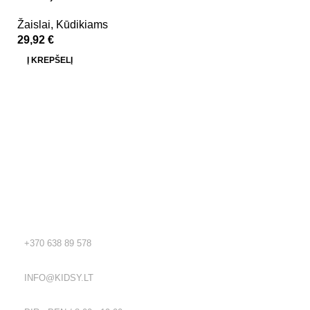
Žaislai
,
Kūdikiams
29,92
€
Į KREPŠELĮ
Kidsy - vaikiškos prekės geromis kainomis internetu!
Rekvizitai
TEL.:
+370 638 89 578
EL. PAŠTAS:
INFO@KIDSY.LT
DARBO LAIKAS: