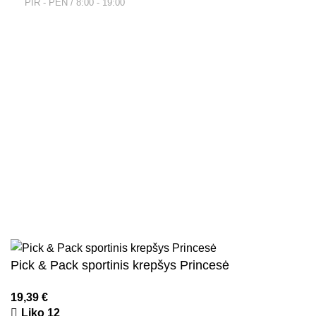
PIR - PEN / 8:00 - 19:00
Nuorodos
Privatumo politika
Parduotuvės taisyklės
Pristatymo ir grąžinimo sąlygos
Kontaktai
Naujienlaiškis
Visos teisės saugomos
2026
Kidsy.lt
El. parduotuvių kūrimas
AdWeb.lt
Pick & Pack sportinis krepšys Princesė
19,39
€
Liko 12