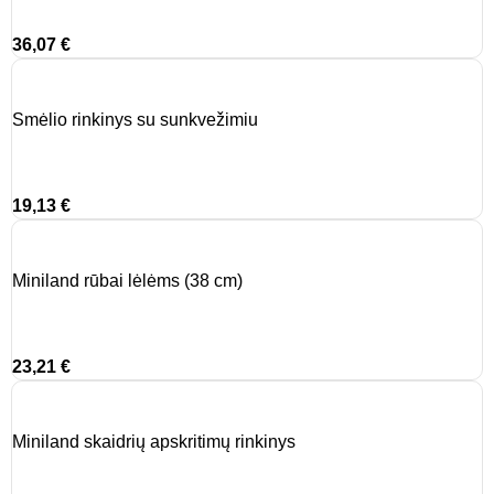
36,07
€
Smėlio rinkinys su sunkvežimiu
19,13
€
Miniland rūbai lėlėms (38 cm)
23,21
€
Miniland skaidrių apskritimų rinkinys