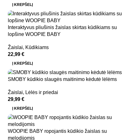
Į KREPŠELĮ
Interaktyvus pliušinis žaislas skirtas kūdikiams su
lopšine WOOPIE BABY
Žaislai
,
Kūdikiams
22,99
€
Į KREPŠELĮ
SMOBY kūdikio slaugės maitinimo kėdutė lėlėms
Žaislai
,
Lėlės ir priedai
29,99
€
Į KREPŠELĮ
WOOPIE BABY ropojantis kūdikio žaislas su
melodijomis