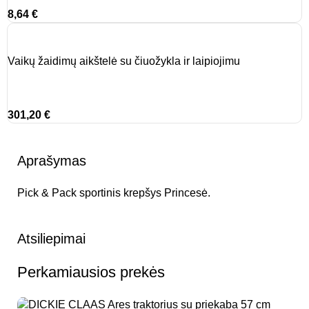
8,64
€
Vaikų žaidimų aikštelė su čiuožykla ir laipiojimu
301,20
€
Aprašymas
Pick & Pack sportinis krepšys Princesė.
Atsiliepimai
Perkamiausios prekės