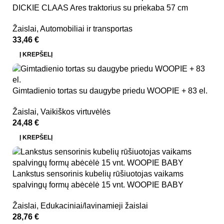
DICKIE CLAAS Ares traktorius su priekaba 57 cm
Žaislai
,
Automobiliai ir transportas
33,46
€
Į KREPŠELĮ
Gimtadienio tortas su daugybe priedu WOOPIE + 83 el.
Žaislai
,
Vaikiškos virtuvėlės
24,48
€
Į KREPŠELĮ
Lankstus sensorinis kubelių rūšiuotojas vaikams
spalvingų formų abėcėlė 15 vnt. WOOPIE BABY
Žaislai
,
Edukaciniai/lavinamieji žaislai
28,76
€