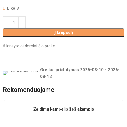
Liko 3
Į krepšelį
6
lankytojai domisi šia preke
Greitas pristatymas
2026-08-10
-
2026-
08-12
Rekomenduojame
Žaidimų kampelis šešiakampis