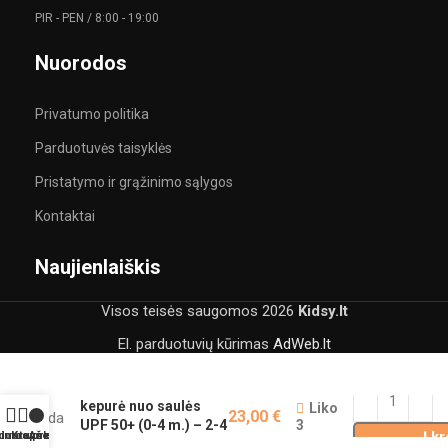
PIR - PEN / 8:00 - 19:00
Nuorodos
Privatumo politika
Parduotuvės taisyklės
Pristatymo ir grąžinimo sąlygos
Kontaktai
Naujienlaiškis
Visos teisės saugomos
2026
Kidsy.lt
El. parduotuvių kūrimas
AdWeb.lt
Ruda maudymosi
kepurė nuo saulės
Liko
23,00
€
3
UPF 50+ (0-4 m.) – 2-4
Į k
mintos prekės
duotuvė
Krepšelis
Anketa
m.