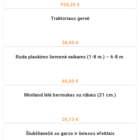
934,25
€
Traktoriaus gervė
38,90
€
Ruda plaukimo liemenė vaikams (1-8 m.) – 6-8 m.
46,00
€
Miniland lėlė berniukas su rūbais (21 cm.)
26,13
€
Šiukšliavežė su garso ir šviesos efektais