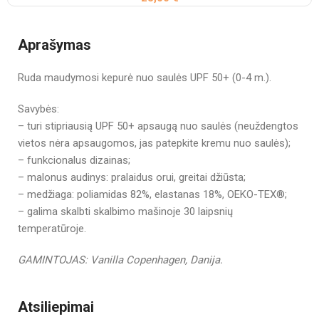
Aprašymas
Ruda maudymosi kepurė nuo saulės UPF 50+ (0-4 m.).
Savybės:
– turi stipriausią UPF 50+ apsaugą nuo saulės (neuždengtos
vietos nėra apsaugomos, jas patepkite kremu nuo saulės);
– funkcionalus dizainas;
– malonus audinys: pralaidus orui, greitai džiūsta;
– medžiaga: poliamidas 82%, elastanas 18%, OEKO-TEX®;
– galima skalbti skalbimo mašinoje 30 laipsnių
temperatūroje.
GAMINTOJAS: Vanilla Copenhagen, Danija.
Atsiliepimai