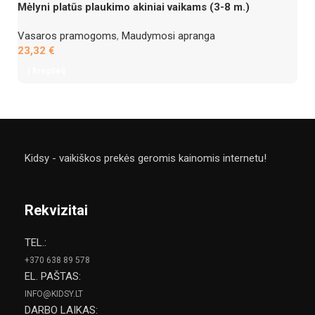
Mėlyni platūs plaukimo akiniai vaikams (3-8 m.)
Vasaros pramogoms
,
Maudymosi apranga
23,32
€
Į krepšelį
Kidsy - vaikiškos prekės geromis kainomis internetu!
Rekvizitai
TEL.:
+370 638 89 578
EL. PAŠTAS:
INFO@KIDSY.LT
DARBO LAIKAS: