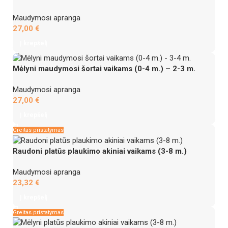
Maudymosi apranga
27,00
€
Į krepšelį
Mėlyni maudymosi šortai vaikams (0-4 m.) – 2-3 m.
Maudymosi apranga
27,00
€
Į krepšelį
Greitas pristatymas
Raudoni platūs plaukimo akiniai vaikams (3-8 m.)
Maudymosi apranga
23,32
€
Į krepšelį
Greitas pristatymas