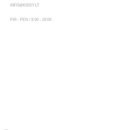
INFO@KIDSY.LT
DARBO LAIKAS:
PIR - PEN / 8:00 - 19:00
Nuorodos
Privatumo politika
Parduotuvės taisyklės
Pristatymo ir grąžinimo sąlygos
Kontaktai
Naujienlaiškis
Visos teisės saugomos
2026
Kidsy.lt
El. parduotuvių kūrimas
AdWeb.lt