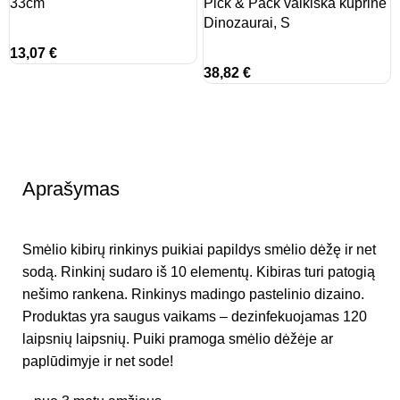
33cm
Pick & Pack vaikiška kuprinė
Dinozaurai, S
13,07
€
38,82
€
Aprašymas
Smėlio kibirų rinkinys puikiai papildys smėlio dėžę ir net
sodą. Rinkinį sudaro iš 10 elementų. Kibiras turi patogią
nešimo rankena. Rinkinys madingo pastelinio dizaino.
Produktas yra saugus vaikams – dezinfekuojamas 120
laipsnių laipsnių. Puiki pramoga smėlio dėžėje ar
paplūdimyje ir net sode!