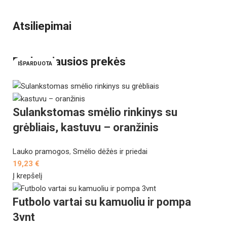
Atsiliepimai
Perkamiausios prekės
IŠPARDUOTA
Sulankstomas smėlio rinkinys su
grėbliais, kastuvu – oranžinis
Lauko pramogos
,
Smėlio dėžės ir priedai
19,23
€
Į krepšelį
Futbolo vartai su kamuoliu ir pompa
3vnt