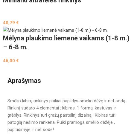
Miniland arbatėlės rinkinys
40,79
€
Mėlyna plaukimo liemenė vaikams (1-8 m.)
– 6-8 m.
46,00
€
Aprašymas
Smėlio kibirų rinkinys puikiai papildys smėlio dėžę ir net sodą.
Rinkinį sudaro 4 elementai : kibiras, 1 formą, kastuvas ir
grėblys. Rinkinys turi gražų pastelinį dizainą . Kibiras turi
patogią nešimo rankena. Puiki pramoga smėlio dėžėje ,
paplūdimyje ir net sode!