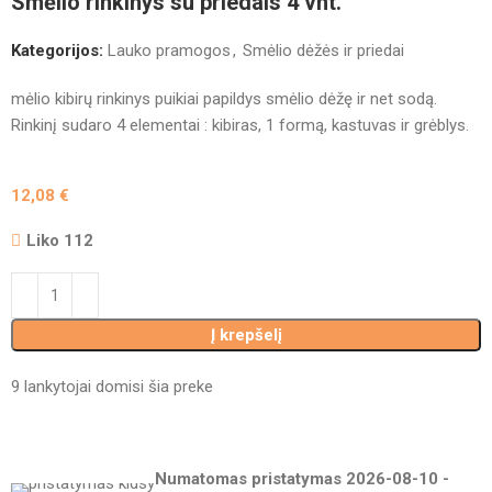
Smėlio rinkinys su priedais 4 vnt.
Kategorijos:
Lauko pramogos
,
Smėlio dėžės ir priedai
mėlio kibirų rinkinys puikiai papildys smėlio dėžę ir net sodą.
Rinkinį sudaro 4 elementai : kibiras, 1 formą, kastuvas ir grėblys.
12,08
€
Liko 112
Į krepšelį
9
lankytojai domisi šia preke
Numatomas pristatymas
2026-08-10
-