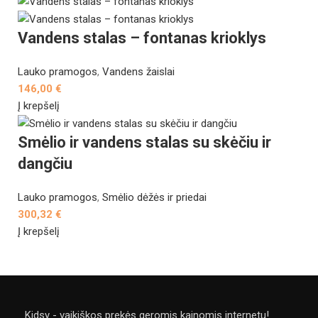
Vandens stalas – fontanas krioklys
Lauko pramogos
,
Vandens žaislai
146,00
€
Į krepšelį
Smėlio ir vandens stalas su skėčiu ir
dangčiu
Lauko pramogos
,
Smėlio dėžės ir priedai
300,32
€
Į krepšelį
Kidsy - vaikiškos prekės geromis kainomis internetu!