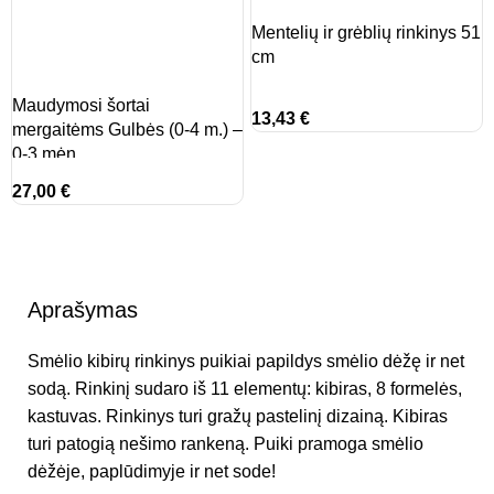
Mentelių ir grėblių rinkinys 51
cm
Maudymosi šortai
13,43
€
mergaitėms Gulbės (0-4 m.) –
0-3 mėn.
27,00
€
Aprašymas
Smėlio kibirų rinkinys puikiai papildys smėlio dėžę ir net
sodą. Rinkinį sudaro iš 11 elementų: kibiras, 8 formelės,
kastuvas. Rinkinys turi gražų pastelinį dizainą. Kibiras
turi patogią nešimo rankeną. Puiki pramoga smėlio
dėžėje, paplūdimyje ir net sode!