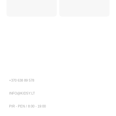
1
Kidsy - vaikiškos prekės geromis kainomis internetu!
Rekvizitai
TEL.:
+370 638 89 578
EL. PAŠTAS:
INFO@KIDSY.LT
DARBO LAIKAS:
PIR - PEN / 8:00 - 19:00