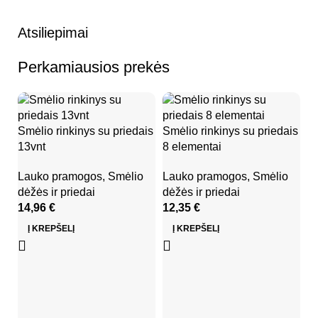
Atsiliepimai
Perkamiausios prekės
Smėlio rinkinys su priedais
Smėlio rinkinys su priedais
13vnt
8 elementai
Lauko pramogos
,
Smėlio
Lauko pramogos
,
Smėlio
dėžės ir priedai
dėžės ir priedai
14,96
€
12,35
€
Į KREPŠELĮ
Į KREPŠELĮ
S
ri
k
L
dė