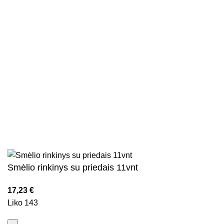
Nuorodos
Privatumo politika
Parduotuvės taisyklės
Pristatymo ir grąžinimo sąlygos
Kontaktai
Naujienlaiškis
Visos teisės saugomos
2026
Kidsy.lt
El. parduotuvių kūrimas
AdWeb.lt
Smėlio rinkinys su priedais 11vnt
17,23
€
Liko 143