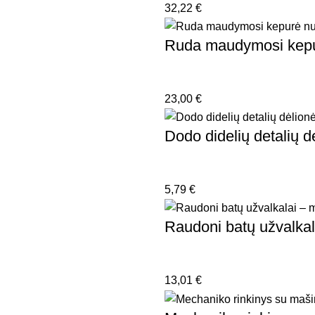
32,22
€
Ruda maudymosi kepur
23,00
€
Dodo didelių detalių d
5,79
€
Raudoni batų užvalkal
13,01
€