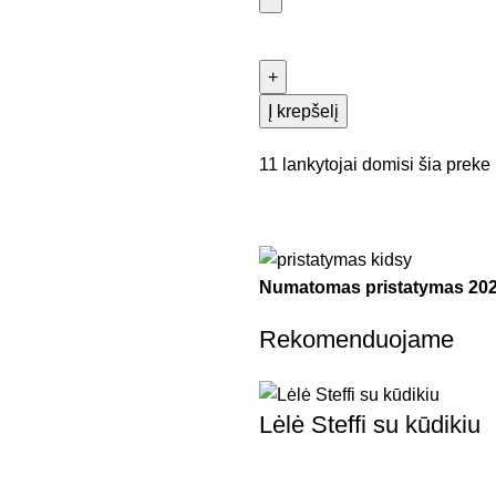
Į krepšelį
11
lankytojai domisi šia preke
Numatomas pristatymas
202
Rekomenduojame
Lėlė Steffi su kūdikiu