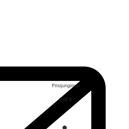
Prisijungimas
0,00
€