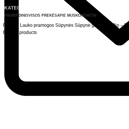
KATEGORIJOS
PAGRINDINIS
VISOS PREKĖS
APIE MUS
KONTAKTAI
Pradžia
Lauko pramogos
Sūpynės
Sūpynė gandralizdžio – ža
Back to products