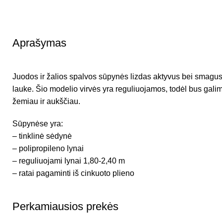
Aprašymas
Juodos ir žalios spalvos sūpynės lizdas aktyvus bei smagus
lauke. Šio modelio virvės yra reguliuojamos, todėl bus galima p
žemiau ir aukščiau.
Sūpynėse yra:
– tinklinė sėdynė
– polipropileno lynai
– reguliuojami lynai 1,80-2,40 m
– ratai pagaminti iš cinkuoto plieno
Perkamiausios prekės