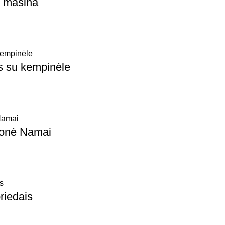
u mašina
s su kempinėle
lionė Namai
priedais