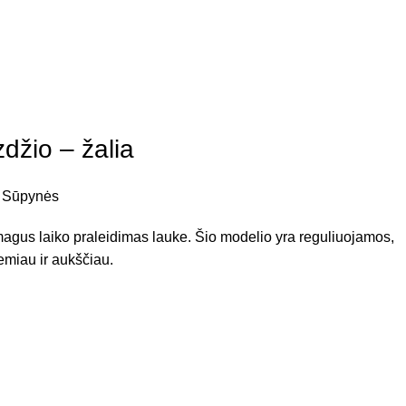
džio – žalia
Sūpynės
agus laiko praleidimas lauke. Šio modelio yra reguliuojamos,
 žemiau ir aukščiau.