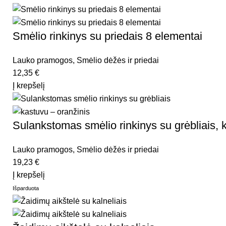
Smėlio rinkinys su priedais 8 elementai
Lauko pramogos
,
Smėlio dėžės ir priedai
12,35
€
Į krepšelį
Sulankstomas smėlio rinkinys su grėbliais, 
Lauko pramogos
,
Smėlio dėžės ir priedai
19,23
€
Į krepšelį
Išparduota