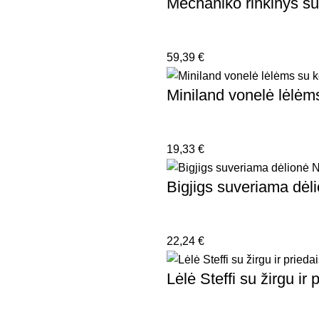
Mechaniko rinkinys s
59,39
€
Miniland vonelė lėlėm
19,33
€
Bigjigs suveriama dė
22,24
€
Lėlė Steffi su žirgu ir 