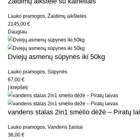
Žaidimų aikštelė su kalneliais
Lauko pramogos
,
Žaidimų aikštelės
2145,00
€
Daugiau
Dviejų asmenų sūpynės iki 50kg
Lauko pramogos
,
Sūpynės
67,00
€
Į krepšelį
vandens stalas 2in1 smėlio dėžė – Piratų la
Lauko pramogos
,
Vandens žaislai
38,00
€