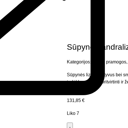
lia
Sūpynė gandraliz
Kategorijos:
Lauko pramogos
,
Sūpynės lizdas aktyvus bei sm
todėl bus galima pritvirtinti ir
131,85
€
Liko 7