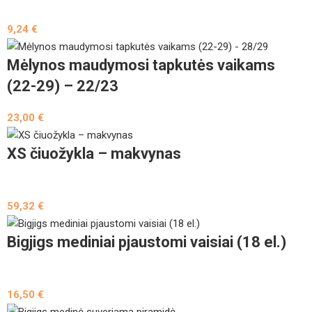
9,24
€
Mėlynos maudymosi tapkutės vaikams
(22-29) – 22/23
23,00
€
XS čiuožykla – makvynas
59,32
€
Bigjigs mediniai pjaustomi vaisiai (18 el.)
16,50
€