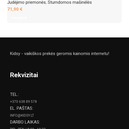
Judėjimo priemonės
,
Stumdomos mašinėlės
71,90
€
Į krepšelį
Kidsy - vaikiškos prekės geromis kainomis internetu!
Rekvizitai
TEL.:
+370 638 89 578
EL. PAŠTAS:
INFO@KIDSY.LT
DARBO LAIKAS: