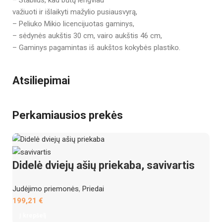
– Stabilus, kad būtų lengviau
važiuoti ir išlaikyti mažylio pusiausvyrą,
– Peliuko Mikio licencijuotas gaminys,
– sėdynės aukštis 30 cm, vairo aukštis 46 cm,
– Gaminys pagamintas iš aukštos kokybės plastiko.
Atsiliepimai
Perkamiausios prekės
Didelė dviejų ašių priekaba, savivartis
Judėjimo priemonės
,
Priedai
199,21
€
Į krepšelį