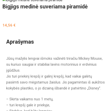
Bigjigs medinė suveriama piramidė
14,56
€
Aprašymas
Jūsų mažylis lengvai išmoks važinėti triračiu Mickey Mouse,
su kuriuo saugiai ir stabiliai lavins motorinius ir erdvinius
įgūdžius.
Jis turi priekinį krepšį ir galinį krepšį, kad vaikai galėtų
pasiimti savo mėgstamus žaislus. Jis pagamintas iš aukštos
kokybės plastiko, o jo dizainą išbandė ir patvirtino „Disney”.
– Skirta vaikams nuo 1 metų,
– turi krepšį gale ir priekyje,