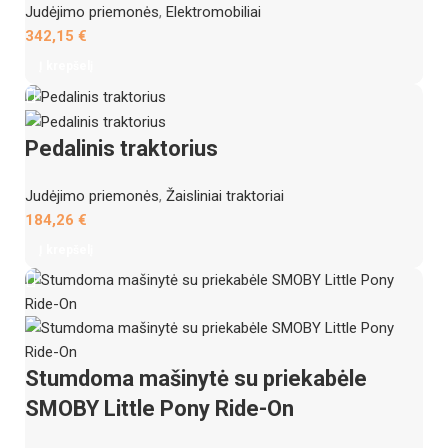
Judėjimo priemonės
,
Elektromobiliai
342,15
€
Į krepšelį
Pedalinis traktorius
Judėjimo priemonės
,
Žaisliniai traktoriai
184,26
€
Į krepšelį
Stumdoma mašinytė su priekabėle
SMOBY Little Pony Ride-On