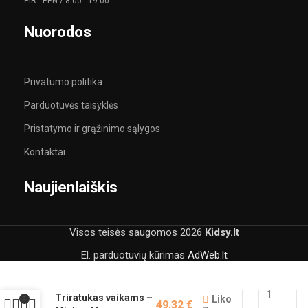
PIR - PEN / 8:00 - 19:00
Nuorodos
Privatumo politika
Parduotuvės taisyklės
Pristatymo ir grąžinimo sąlygos
Kontaktai
Naujienlaiškis
Visos teisės saugomos
2026
Kidsy.lt
El. parduotuvių kūrimas
AdWeb.lt
Triratukas vaikams –
Liko
0
49,32
€