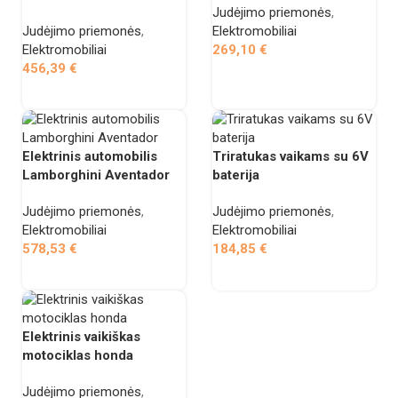
Judėjimo priemonės
,
Judėjimo priemonės
,
Elektromobiliai
Elektromobiliai
269,10
€
456,39
€
Į krepšelį
Į krepšelį
Elektrinis automobilis
Triratukas vaikams su 6V
Lamborghini Aventador
baterija
Judėjimo priemonės
,
Judėjimo priemonės
,
Elektromobiliai
Elektromobiliai
578,53
€
184,85
€
Į krepšelį
Į krepšelį
Elektrinis vaikiškas
motociklas honda
Judėjimo priemonės
,