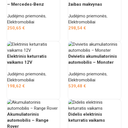
– Mercedes-Benz
žaibas makvynas
Judėjimo priemonės
,
Judėjimo priemonės
,
Elektromobiliai
Elektromobiliai
250,65
€
298,54
€
Į krepšelį
Į krepšelį
Elektrinis keturratis
Dvivietis akumuliatorinis
vaikams 12V
automobilis – Monster
Judėjimo priemonės
,
Judėjimo priemonės
,
Elektromobiliai
Elektromobiliai
198,62
€
539,48
€
Į krepšelį
Į krepšelį
Akumuliatorinis
Didelis elektrinis
automobilis – Range
keturratis vaikams
Rover