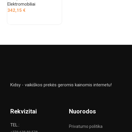
Elektromobiliai
342,15
€
Į krepšelį
Kidsy - vaikiškos prekės geromis kainomis internetu!
Rekvizitai
Nuorodos
TEL.:
Privatumo politika