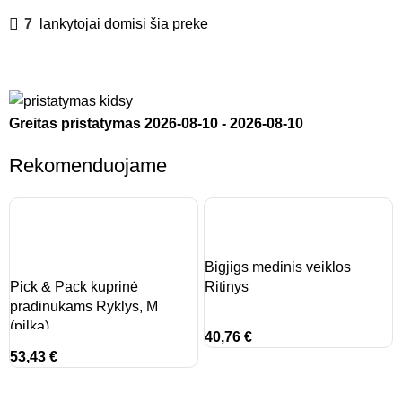
7
lankytojai domisi šia preke
Greitas pristatymas
2026-08-10
-
2026-08-10
Rekomenduojame
Bigjigs medinis veiklos
Pick & Pack kuprinė
Ritinys
pradinukams Ryklys, M
(pilka)
40,76
€
53,43
€