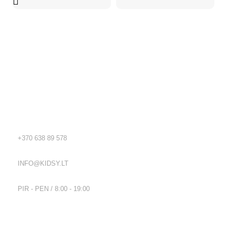
Kidsy - vaikiškos prekės geromis kainomis internetu!
Rekvizitai
TEL.:
+370 638 89 578
EL. PAŠTAS:
INFO@KIDSY.LT
DARBO LAIKAS:
PIR - PEN / 8:00 - 19:00
Nuorodos