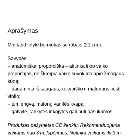
Aprašymas
Miniland lėlytė berniukas su rūbais (21 cm.).
Savybės:
– anatomiškai proporciška – atitinka tikro vaiko
proporcijas, neiškreipia vaiko suvokimo apie žmogaus
kūną;
– pagaminta iš saugaus, kokybiško ir malonaus liesti
vinilo;
– turi lengvą, malonų vanilės kvapą;
– galvytė, rankytės ir kojytės gali būti pasukamos.
Produktas pažymėtas CE ženklu.
Rekomenduojama
vaikams nuo 3 m.
Įspėjimas. Netinka vaikams iki 3 m.