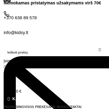
0
0
Nemokamas pristatymas užsakymams virš 70€
+370 638 89 578
info@kidsy.lt
Įsimintos prekės
Prisijungimas
0
0,00
€
Menu
0,00
€
KATEGORIJOS
PAGRINDINIS
VISOS PREKĖS
APIE MUS
KONTAKTAI