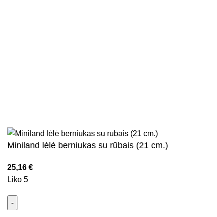
Privatumo politika
Parduotuvės taisyklės
Pristatymo ir grąžinimo sąlygos
Kontaktai
Naujienlaiškis
Visos teisės saugomos
2026
Kidsy.lt
El. parduotuvių kūrimas
AdWeb.lt
Miniland lėlė berniukas su rūbais (21 cm.)
25,16
€
Liko 5