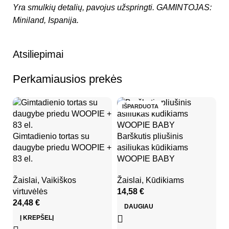
Yra smulkių detalių, pavojus užspringti.
GAMINTOJAS:
Miniland, Ispanija.
Atsiliepimai
Perkamiausios prekės
IŠPARDUOTA
Gimtadienio tortas su
Barškutis pliušinis
Ba
daugybe priedu WOOPIE +
asiliukas kūdikiams
k
83 el.
WOOPIE BABY
Ža
Žaislai
,
Vaikiškos
Žaislai
,
Kūdikiams
1
virtuvėlės
14,58
€
24,48
€
DAUGIAU
Į KREPŠELĮ