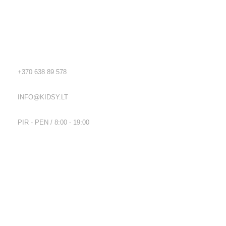
Kidsy - vaikiškos prekės geromis kainomis internetu!
Rekvizitai
TEL.:
+370 638 89 578
EL. PAŠTAS:
INFO@KIDSY.LT
DARBO LAIKAS:
PIR - PEN / 8:00 - 19:00
Nuorodos
Privatumo politika
Parduotuvės taisyklės
Pristatymo ir grąžinimo sąlygos
Kontaktai