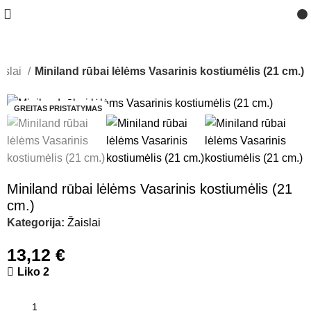
islai
Miniland rūbai lėlėms Vasarinis kostiumėlis (21 cm.)
GREITAS PRISTATYMAS
Miniland rūbai lėlėms Vasarinis kostiumėlis (21
cm.)
Kategorija:
Žaislai
13,12
€
Liko 2