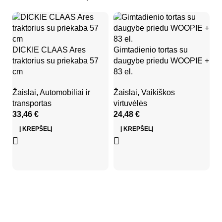
S
DICKIE CLAAS Ares
Gimtadienio tortas su
g
traktorius su priekaba 57
daugybe priedu WOOPIE +
sk
cm
83 el.
B
Žaislai
,
Automobiliai ir
Žaislai
,
Vaikiškos
Ža
transportas
virtuvėlės
Ed
33,46
€
24,48
€
ža
4
Į KREPŠELĮ
Į KREPŠELĮ