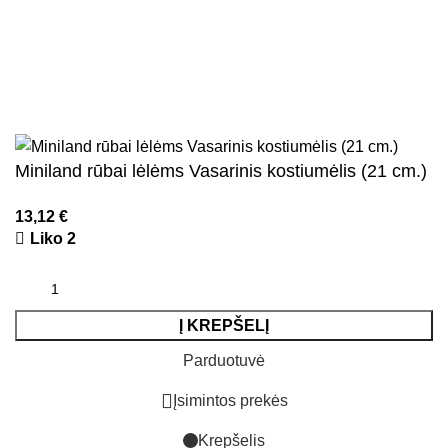
Naujienlaiškis
Visos teisės saugomos
2026
Kidsy.lt
El. parduotuvių kūrimas
AdWeb.lt
Miniland rūbai lėlėms Vasarinis kostiumėlis (21 cm.)
13,12
€
Liko 2
Į KREPŠELĮ
Parduotuvė
Įsimintos prekės
Krepšelis