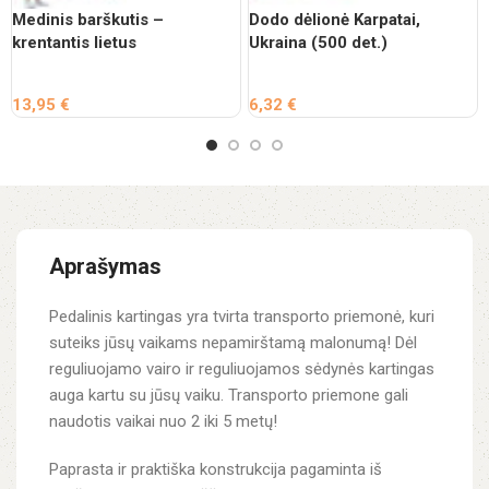
Medinis barškutis –
Dodo dėlionė Karpatai,
krentantis lietus
Ukraina (500 det.)
13,95
€
6,32
€
Aprašymas
Pedalinis kartingas yra tvirta transporto priemonė, kuri
suteiks jūsų vaikams nepamirštamą malonumą! Dėl
reguliuojamo vairo ir reguliuojamos sėdynės kartingas
auga kartu su jūsų vaiku. Transporto priemone gali
naudotis vaikai nuo 2 iki 5 metų!
Paprasta ir praktiška konstrukcija pagaminta iš