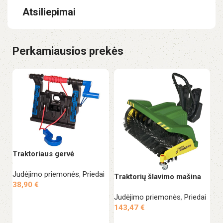
Atsiliepimai
Perkamiausios prekės
B
Traktoriaus gervė
ka
g
Judėjimo priemonės
,
Priedai
Traktorių šlavimo mašina
38,90
€
Ju
Judėjimo priemonės
,
Priedai
5
Į krepšelį
143,47
€
Į krepšelį