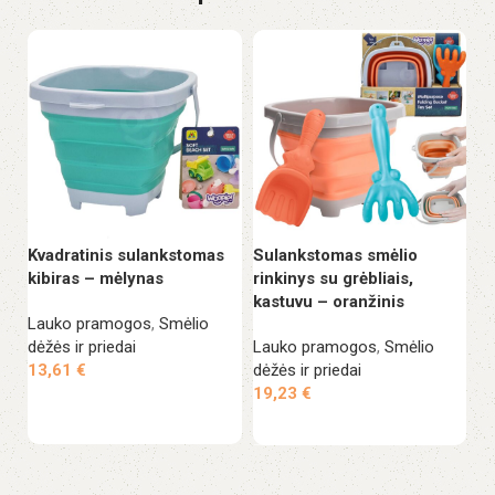
Kvadratinis sulankstomas
Sulankstomas smėlio
Va
kibiras – mėlynas
rinkinys su grėbliais,
ve
kastuvu – oranžinis
Lauko pramogos
,
Smėlio
La
dėžės ir priedai
Lauko pramogos
,
Smėlio
ža
13,61
€
dėžės ir priedai
1
19,23
€
Į krepšelį
Į krepšelį