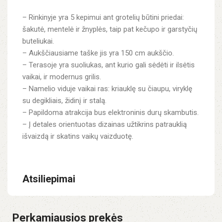
– Rinkinyje yra 5 kepimui ant grotelių būtini priedai:
šakutė, mentelė ir žnyplės, taip pat kečupo ir garstyčių
buteliukai.
– Aukščiausiame taške jis yra 150 cm aukščio.
– Terasoje yra suoliukas, ant kurio gali sėdėti ir ilsėtis
vaikai, ir modernus grilis.
– Namelio viduje vaikai ras: kriauklę su čiaupu, viryklę
su degikliais, židinį ir stalą.
– Papildoma atrakcija bus elektroninis durų skambutis.
– Į detales orientuotas dizainas užtikrins patrauklią
išvaizdą ir skatins vaikų vaizduotę.
Atsiliepimai
Perkamiausios prekės