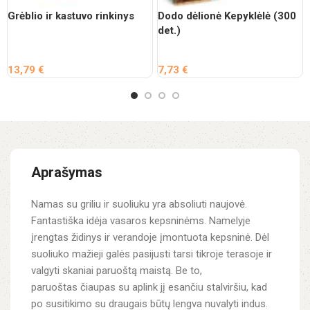
Grėblio ir kastuvo rinkinys
Dodo dėlionė Kepyklėlė (300
det.)
13,79
€
7,73
€
Aprašymas
Namas su griliu ir suoliuku yra absoliuti naujovė.
Fantastiška idėja vasaros kepsninėms. Namelyje
įrengtas židinys ir verandoje įmontuota kepsninė. Dėl
suoliuko mažieji galės pasijusti tarsi tikroje terasoje ir
valgyti skaniai paruoštą maistą. Be to,
paruoštas čiaupas su aplink jį esančiu stalviršiu, kad
po susitikimo su draugais būtų lengva nuvalyti indus.