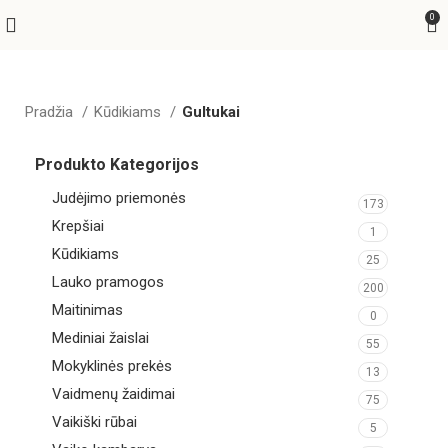
0
Pradžia
Kūdikiams
Gultukai
Produkto Kategorijos
Judėjimo priemonės
173
Krepšiai
1
Kūdikiams
25
Lauko pramogos
200
Maitinimas
0
Mediniai žaislai
55
Mokyklinės prekės
13
Vaidmenų žaidimai
75
Vaikiški rūbai
5