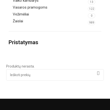
Vaiko kambarys
13
Vasaros pramogoms
122
Vežimėliai
0
Žaislai
989
Pristatymas
Produktų nerasta.