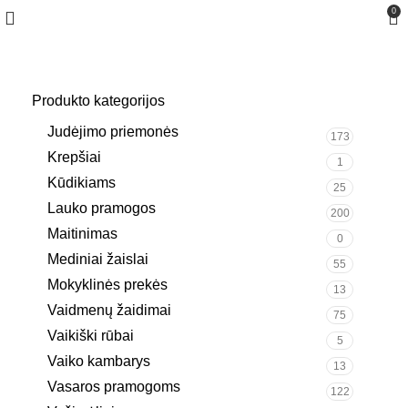
0
Produkto kategorijos
Judėjimo priemonės
173
Krepšiai
1
Kūdikiams
25
Lauko pramogos
200
Maitinimas
0
Mediniai žaislai
55
Mokyklinės prekės
13
Vaidmenų žaidimai
75
Vaikiški rūbai
5
Vaiko kambarys
13
Vasaros pramogoms
122