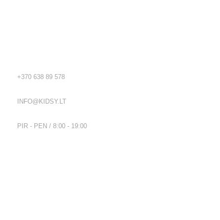
Kidsy - vaikiškos prekės geromis kainomis internetu!
Rekvizitai
TEL.:
+370 638 89 578
EL. PAŠTAS:
INFO@KIDSY.LT
DARBO LAIKAS:
PIR - PEN / 8:00 - 19:00
Nuorodos
Privatumo politika
Parduotuvės taisyklės
Pristatymo ir grąžinimo sąlygos